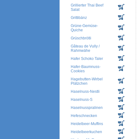
Grillierter Thai Beef
Salat
Grittibänz
Grüne-Gemüse-
Quiche
Grüschbrötli
Gâteau de Vully /
Rahmwähe
Hafer Schoko Taler
Hafer-Baumnuss-
Cookies
Hagebutten-Wirbel
Plätzchen
Haselnuss-Nestli
Haselnuss-S
Haselnusspralinen
Hefeschnecken
Heidelbeer-Muffins
Heidelbeerkuchen