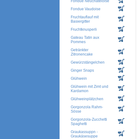
Fondue Neuchateloise
Fondue Vaudoise
Fruchtauflauf mit
Basiergitter
Fruchtknusperli
Gateau Tatin aux
Pommes
Getränkter
Zitronencake
Gewürzstängelchen
Ginger Snaps
Glühwein
Glühwein mit Zimt und
Kardamon
Glühweinplätzchen
Gorgonzola Rahm-
Sösse
Gorgonzola-Zucchetti
Spaghetti
Graukassuppn -
Graukäsesuppe