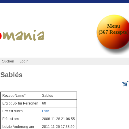
Menu
(367 Rezepte)
Suchen
Login
Sablés
Rezept-Name*
Sablés
Ergibt Stk für Personen
60
Erfasst durch
Efan
Erfasst am
2008-11-28 21:06:55
Letzte Änderung am
2011-11-26 17:38:50