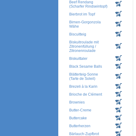
Beef Rendang
(Scharfer Rindseintopf)
Bierbrot im Topf
Birnen-Gorgonzola
Wähe
Biscuitteig
Biskuitroulade mit
Zitronenfüllung /
Zitronenroulade
Biskuittaler
Black Sesame Balls
Blätterteig-Sonne
(Tarte de Soleil)
Brezeli à la Karin
Brioche de Clément
Brownies
Butter-Creme
Buttercake
Butterherzen
Bärlauch-Zupfbrot