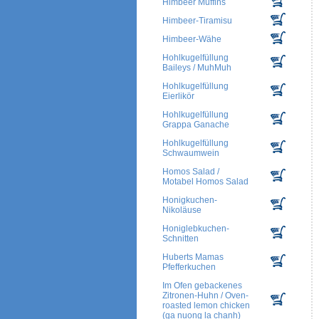
Himbeer Muffins
Himbeer-Tiramisu
Himbeer-Wähe
Hohlkugelfüllung
Baileys / MuhMuh
Hohlkugelfüllung
Eierlikör
Hohlkugelfüllung
Grappa Ganache
Hohlkugelfüllung
Schwaumwein
Homos Salad /
Motabel Homos Salad
Honigkuchen-
Nikoläuse
Honiglebkuchen-
Schnitten
Huberts Mamas
Pfefferkuchen
Im Ofen gebackenes
Zitronen-Huhn / Oven-
roasted lemon chicken
(ga nuong la chanh)