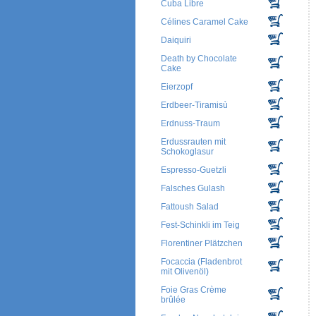
Cuba Libre
Célines Caramel Cake
Daiquiri
Death by Chocolate
Cake
Eierzopf
Erdbeer-Tiramisù
Erdnuss-Traum
Erdussrauten mit
Schokoglasur
Espresso-Guetzli
Falsches Gulash
Fattoush Salad
Fest-Schinkli im Teig
Florentiner Plätzchen
Focaccia (Fladenbrot
mit Olivenöl)
Foie Gras Crème
brûlée