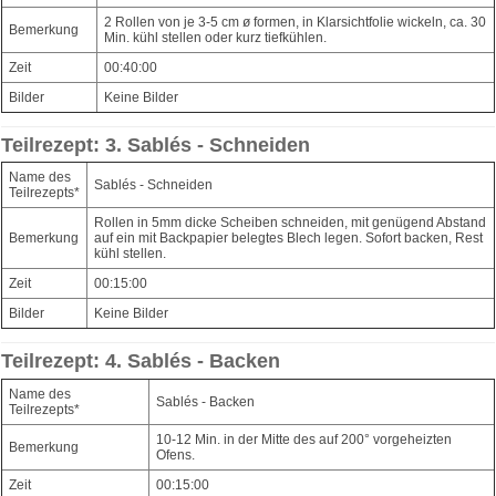
2 Rollen von je 3-5 cm ø formen, in Klarsichtfolie wickeln, ca. 30
Bemerkung
Min. kühl stellen oder kurz tiefkühlen.
Zeit
00:40:00
Bilder
Keine Bilder
Teilrezept: 3. Sablés - Schneiden
Name des
Sablés - Schneiden
Teilrezepts*
Rollen in 5mm dicke Scheiben schneiden, mit genügend Abstand
Bemerkung
auf ein mit Backpapier belegtes Blech legen. Sofort backen, Rest
kühl stellen.
Zeit
00:15:00
Bilder
Keine Bilder
Teilrezept: 4. Sablés - Backen
Name des
Sablés - Backen
Teilrezepts*
10-12 Min. in der Mitte des auf 200° vorgeheizten
Bemerkung
Ofens.
Zeit
00:15:00