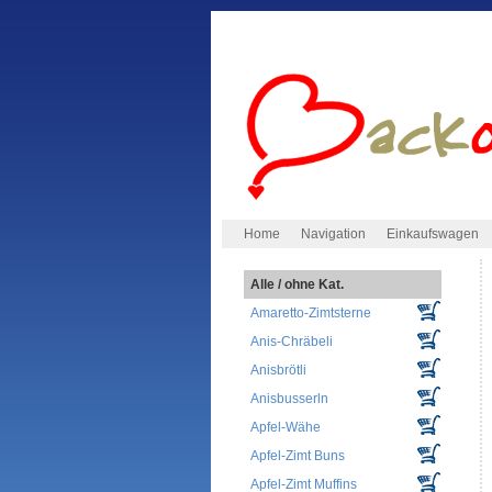
Home
Navigation
Einkaufswagen
Alle / ohne Kat.
Amaretto-Zimtsterne
Anis-Chräbeli
Anisbrötli
Anisbusserln
Apfel-Wähe
Apfel-Zimt Buns
Apfel-Zimt Muffins