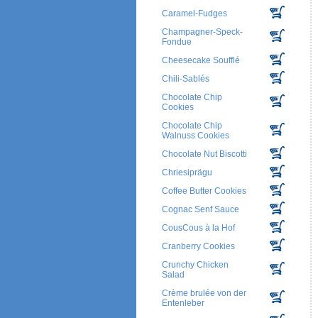
Caramel-Fudges
Champagner-Speck-
Fondue
Cheesecake Soufflé
Chili-Sablés
Chocolate Chip
Cookies
Chocolate Chip
Walnuss Cookies
Chocolate Nut Biscotti
Chriesiprägu
Coffee Butter Cookies
Cognac Senf Sauce
CousCous à la Hof
Cranberry Cookies
Crunchy Chicken
Salad
Crème brulée von der
Entenleber