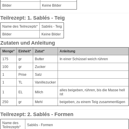
Bilder
Keine Bilder
Teilrezept: 1. Sablés - Teig
Name des Teilrezepts*
Sablés - Teig
Bilder
Keine Bilder
Zutaten und Anleitung
Menge*
Einheit*
Zutat*
Anleitung
175
gr
Butter
In einer Schüssel weich rühren
100
gr
Zucker
1
Prise
Salz
1
TL
Vanillezucker
alles beigeben, rühren, bis die Masse hell
1
EL
Milch
ist
250
gr
Mehl
beigeben, zu einem Teig zusammenfügen
Teilrezept: 2. Sablés - Formen
Name des
Sablés - Formen
Teilrezepts*