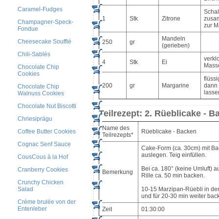
Caramel-Fudges
Schal
1
Stk
Zitrone
zusam
Champagner-Speck-
zur 
Fondue
Mandeln
Cheesecake Soufflé
250
gr
(gerieben)
Chili-Sablés
verkl
4
Stk
Ei
Mass
Chocolate Chip
Cookies
flüss
200
gr
Margarine
dann
Chocolate Chip
lasse
Walnuss Cookies
Chocolate Nut Biscotti
Teilrezept: 2. Rüeblicake - 
Chriesiprägu
Name des
Rüeblicake - Backen
Coffee Butter Cookies
Teilrezepts*
Cognac Senf Sauce
Cake-Form (ca. 30cm) mit Ba
auslegen. Teig einfüllen.
CousCous à la Hof
Bei ca. 180° (keine Umluft) a
Cranberry Cookies
Bemerkung
Rille ca. 50 min backen.
Crunchy Chicken
10-15 Marzipan-Rüebli in de
Salad
und für 20-30 min weiter bac
Crème brulée von der
Entenleber
Zeit
01:30:00