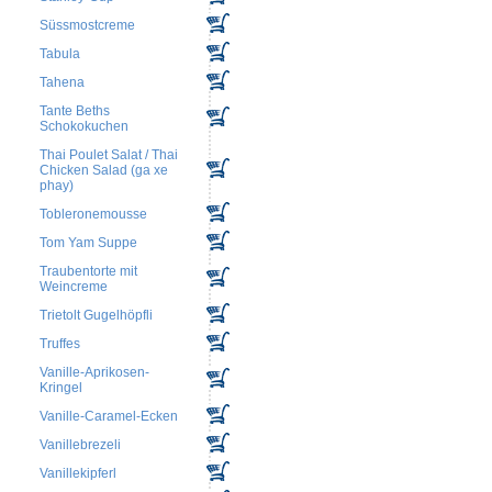
Süssmostcreme
Tabula
Tahena
Tante Beths
Schokokuchen
Thai Poulet Salat / Thai
Chicken Salad (ga xe
phay)
Tobleronemousse
Tom Yam Suppe
Traubentorte mit
Weincreme
Trietolt Gugelhöpfli
Truffes
Vanille-Aprikosen-
Kringel
Vanille-Caramel-Ecken
Vanillebrezeli
Vanillekipferl