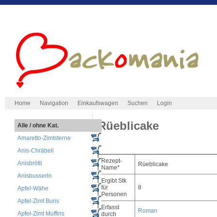
Home
Navigation
Einkaufswagen
Suchen
Login
Rüeblicake
Alle / ohne Kat.
Amaretto-Zimtsterne
Anis-Chräbeli
Rezept-
Anisbrötli
Rüeblicake
Name*
Anisbusserln
Ergibt Stk
für
8
Apfel-Wähe
Personen
Apfel-Zimt Buns
Erfasst
Roman
Apfel-Zimt Muffins
durch