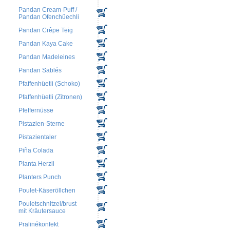
Pandan Cream-Puff /
Pandan Ofenchüechli
Pandan Crêpe Teig
Pandan Kaya Cake
Pandan Madeleines
Pandan Sablés
Pfaffenhüetli (Schoko)
Pfaffenhüetli (Zitronen)
Pfeffernüsse
Pistazien-Sterne
Pistazientaler
Piña Colada
Planta Herzli
Planters Punch
Poulet-Käseröllchen
Pouletschnitzel/brust
mit Kräutersauce
Pralinékonfekt