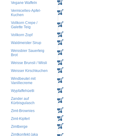
Vegane Waffeln
Vermicelles-Apfel-
Kuchen
Vollkorn Crepe /
Galette Teig
Vollkorn Zopf
Waldmeister Sirup
Weissbier Sauerteig
Brot
Weisse Brunsli / Wiisli
Weisser Kirschkuchen
Windbeutel mit
Vanillecreme
Wypfaffehüetli
Zander auf
Kürbisgulasch
Zimt-Brownies
Zimt-Kipferl
Zimtberge
Zimtkonfekt (aka