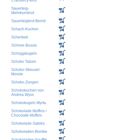
Cranberry-Brot
Sauerteig-
Mehrkornbrot
Sauerteigbrot Bernd
Schach-Kuchen
Schenkeli
Schnee-Bussis
Schoggikugeln
Schoko Tatzen
Schoko-Streusel-
Monde
Schoko-Zungen
Schokokuchen von
Andrea Wyss
Schokokugeln Myrta
Schokolade Muffins /
Chocolate Muffins
Schokolade-Sablés
Schokoladen-Bombe
Schokoladen-Soufflé