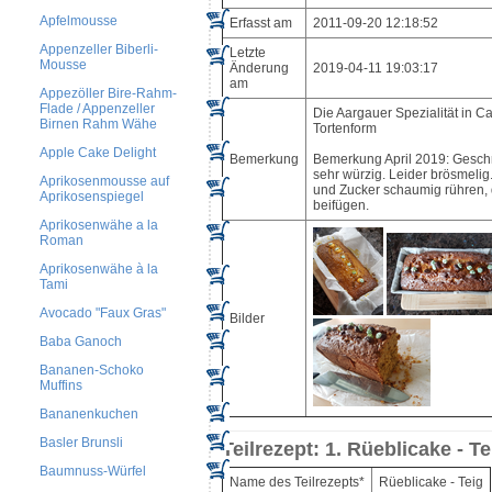
Apfelmousse
Erfasst am
2011-09-20 12:18:52
Appenzeller Biberli-
Letzte
Mousse
Änderung
2019-04-11 19:03:17
am
Appezöller Bire-Rahm-
Flade / Appenzeller
Die Aargauer Spezialität in Ca
Birnen Rahm Wähe
Tortenform
Apple Cake Delight
Bemerkung
Bemerkung April 2019: Gesch
sehr würzig. Leider brösmelig.
Aprikosenmousse auf
und Zucker schaumig rühren,
Aprikosenspiegel
beifügen.
Aprikosenwähe a la
Roman
Aprikosenwähe à la
Tami
Avocado "Faux Gras"
Bilder
Baba Ganoch
Bananen-Schoko
Muffins
Bananenkuchen
Basler Brunsli
Teilrezept: 1. Rüeblicake - Te
Baumnuss-Würfel
Name des Teilrezepts*
Rüeblicake - Teig