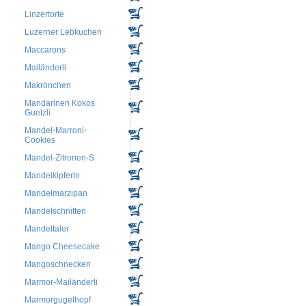
Linzertorte
Luzerner Lebkuchen
Maccarons
Mailänderli
Makrönchen
Mandarinen Kokos
Guetzli
Mandel-Marroni-
Cookies
Mandel-Zitronen-S
Mandelkipferln
Mandelmarzipan
Mandelschnitten
Mandeltaler
Mango Cheesecake
Mangoschnecken
Marmor-Mailänderli
Marmorgugelhopf