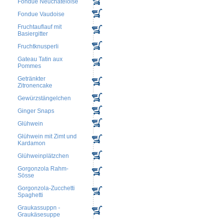
Fondue Neuchateloise
Fondue Vaudoise
Fruchtauflauf mit
Basiergitter
Fruchtknusperli
Gateau Tatin aux
Pommes
Getränkter
Zitronencake
Gewürzstängelchen
Ginger Snaps
Glühwein
Glühwein mit Zimt und
Kardamon
Glühweinplätzchen
Gorgonzola Rahm-
Sösse
Gorgonzola-Zucchetti
Spaghetti
Graukassuppn -
Graukäsesuppe