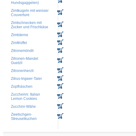
Hundsgaggelen)
Zimtkugeln mit weisser
Couverture
Zimtschnecken mit
Zucker und Frischkäse
Zimtsterne
Zimttrüffel
Zitronemöndli
Zitronen-Mandel
Guetzli
Zitronenherzli
Zitrus-Ingwer-Taler
Zopfhäschen
Zuccherini: Italian
Lemon Cookies
Zucchini-Wähe
Zwetschgen-
Streuselkuchen