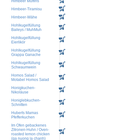
Himbeer Muffins
Himbeer-Tiramisu
Himbeer-Wähe
Hohlkugelfüllung
Baileys / MuhMuh
Hohlkugelfüllung
Eierlikör
Hohlkugelfüllung
Grappa Ganache
Hohlkugelfüllung
Schwaumwein
Homos Salad /
Motabel Homos Salad
Honigkuchen-
Nikoläuse
Honiglebkuchen-
Schnitten
Huberts Mamas
Pfefferkuchen
Im Ofen gebackenes
Zitronen-Huhn / Oven-
roasted lemon chicken
(ga nuong la chanh)