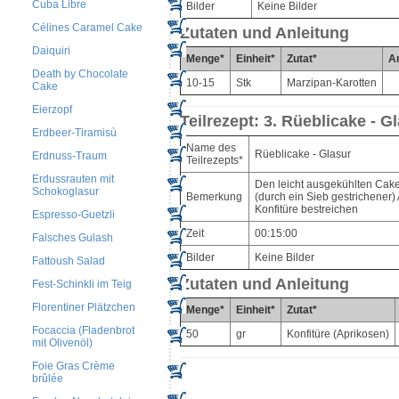
Cuba Libre
Bilder
Keine Bilder
Célines Caramel Cake
Zutaten und Anleitung
Daiquiri
Menge*
Einheit*
Zutat*
An
Death by Chocolate
10-15
Stk
Marzipan-Karotten
Cake
Eierzopf
Teilrezept: 3. Rüeblicake - G
Erdbeer-Tiramisù
Name des
Rüeblicake - Glasur
Erdnuss-Traum
Teilrezepts*
Erdussrauten mit
Den leicht ausgekühlten Cak
Schokoglasur
Bemerkung
(durch ein Sieb gestrichener)
Konfitüre bestreichen
Espresso-Guetzli
Zeit
00:15:00
Falsches Gulash
Bilder
Keine Bilder
Fattoush Salad
Zutaten und Anleitung
Fest-Schinkli im Teig
Florentiner Plätzchen
Menge*
Einheit*
Zutat*
Focaccia (Fladenbrot
50
gr
Konfitüre (Aprikosen)
mit Olivenöl)
Foie Gras Crème
brûlée