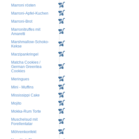
Marroni rösten
Marroni-Apfel-Kuchen
Marroni-Brot
Marronitruffes mit
Amaretti
Marshmallow-Schoko-
Kekse
Marzipankringel
Matcha Cookies /
German Greentea
Cookies
Meringues
Mini - Muffins
Mississippi Cake
Mojito
Mokka-Rum Torte
Muschelsud mit
Forellentatar
Möhrenkonfekt