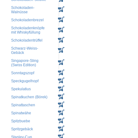
Schokoladen-
Walnüsse
Schokoladenbrezel
Schokoladenknöpfe
mit Whiskyfüllung
Schokoladentrüffel
Schwarz-Weiss-
Gebäck
Singapore-Sling
(Swiss Edition)
Sonntagszopf
Speckgugelhopf
Spekulatius
Spinatkuchen (Börek)
Spinattaschen
Spinatwähe
Spitzbuebe
Spritzgebäck
Stanley-Cup