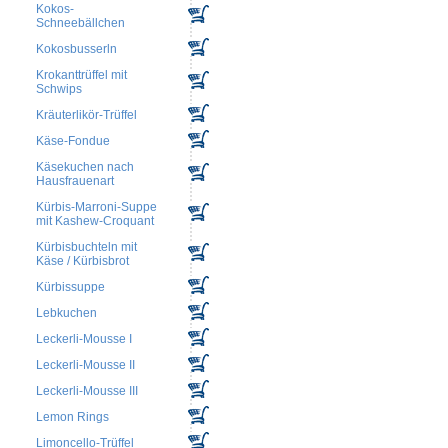
Kokos-
Schneebällchen
Kokosbusserln
Krokanttrüffel mit
Schwips
Kräuterlikör-Trüffel
Käse-Fondue
Käsekuchen nach
Hausfrauenart
Kürbis-Marroni-Suppe
mit Kashew-Croquant
Kürbisbuchteln mit
Käse / Kürbisbrot
Kürbissuppe
Lebkuchen
Leckerli-Mousse I
Leckerli-Mousse II
Leckerli-Mousse III
Lemon Rings
Limoncello-Trüffel