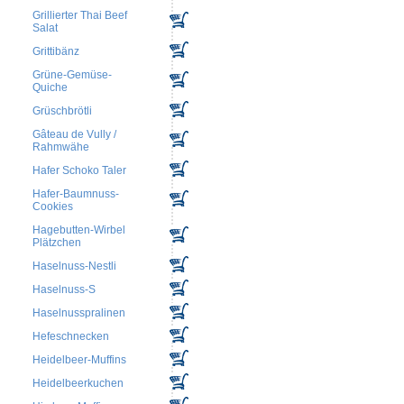
Grillierter Thai Beef
Salat
Grittibänz
Grüne-Gemüse-
Quiche
Grüschbrötli
Gâteau de Vully /
Rahmwähe
Hafer Schoko Taler
Hafer-Baumnuss-
Cookies
Hagebutten-Wirbel
Plätzchen
Haselnuss-Nestli
Haselnuss-S
Haselnusspralinen
Hefeschnecken
Heidelbeer-Muffins
Heidelbeerkuchen