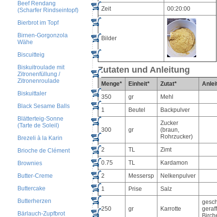
Beef Rendang
Zeit
00:20:00
(Scharfer Rindseintopf)
Bierbrot im Topf
Birnen-Gorgonzola
Bilder
Wähe
Biscuitteig
Biskuitroulade mit
Zutaten und Anleitung
Zitronenfüllung /
Zitronenroulade
Menge*
Einheit*
Zutat*
Anlei
Biskuittaler
350
gr
Mehl
Black Sesame Balls
1
Beutel
Backpulver
Blätterteig-Sonne
Zucker
(Tarte de Soleil)
300
gr
(braun,
Rohrzucker)
Brezeli à la Karin
2
TL
Zimt
Brioche de Clément
0.75
TL
Kardamon
Brownies
Butter-Creme
2
Messersp
Nelkenpulver
Buttercake
1
Prise
Salz
Butterherzen
gesch
250
gr
Karrotte
geraff
Bärlauch-Zupfbrot
Birch