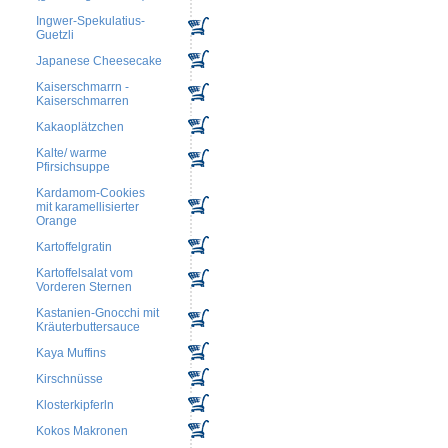
Ingwer-Spekulatius-
Guetzli
Japanese Cheesecake
Kaiserschmarrn -
Kaiserschmarren
Kakaoplätzchen
Kalte/ warme
Pfirsichsuppe
Kardamom-Cookies
mit karamellisierter
Orange
Kartoffelgratin
Kartoffelsalat vom
Vorderen Sternen
Kastanien-Gnocchi mit
Kräuterbuttersauce
Kaya Muffins
Kirschnüsse
Klosterkipferln
Kokos Makronen