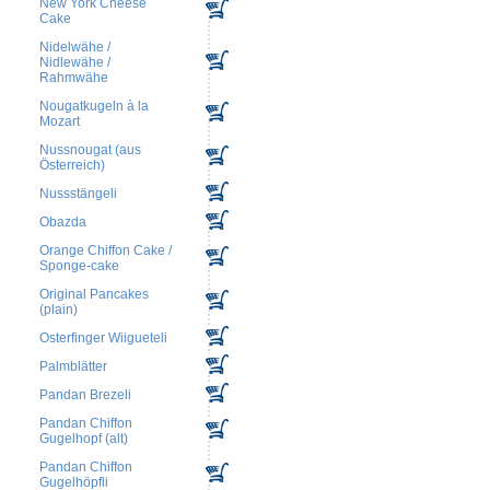
New York Cheese
Cake
Nidelwähe /
Nidlewähe /
Rahmwähe
Nougatkugeln à la
Mozart
Nussnougat (aus
Österreich)
Nussstängeli
Obazda
Orange Chiffon Cake /
Sponge-cake
Original Pancakes
(plain)
Osterfinger Wiigueteli
Palmblätter
Pandan Brezeli
Pandan Chiffon
Gugelhopf (alt)
Pandan Chiffon
Gugelhöpfli