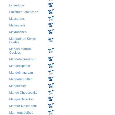
Linzertorte
Luzerner Lebkuchen
Maccarons
Mailänderli
Makrönchen
Mandarinen Kokos
Guetzli
Mandel-Marroni-
Cookies
Mandel-Zitronen-S
Mandelkipferln
Mandelmarzipan
Mandelschnitten
Mandeltaler
Mango Cheesecake
Mangoschnecken
Marmor-Mailänderli
Marmorgugelhopf