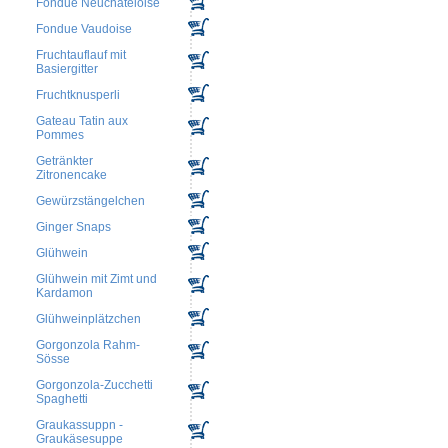
Fondue Neuchateloise
Fondue Vaudoise
Fruchtauflauf mit
Basiergitter
Fruchtknusperli
Gateau Tatin aux
Pommes
Getränkter
Zitronencake
Gewürzstängelchen
Ginger Snaps
Glühwein
Glühwein mit Zimt und
Kardamon
Glühweinplätzchen
Gorgonzola Rahm-
Sösse
Gorgonzola-Zucchetti
Spaghetti
Graukassuppn -
Graukäsesuppe