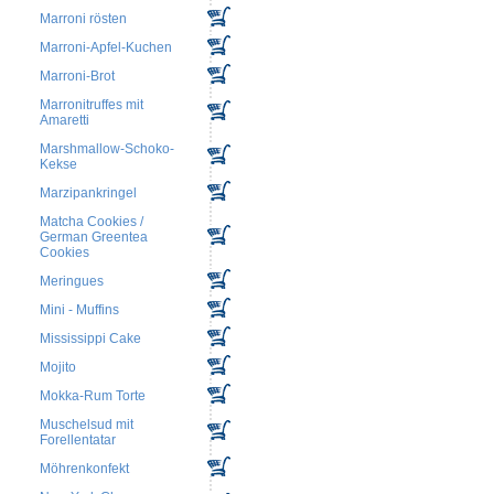
Marroni rösten
Marroni-Apfel-Kuchen
Marroni-Brot
Marronitruffes mit
Amaretti
Marshmallow-Schoko-
Kekse
Marzipankringel
Matcha Cookies /
German Greentea
Cookies
Meringues
Mini - Muffins
Mississippi Cake
Mojito
Mokka-Rum Torte
Muschelsud mit
Forellentatar
Möhrenkonfekt