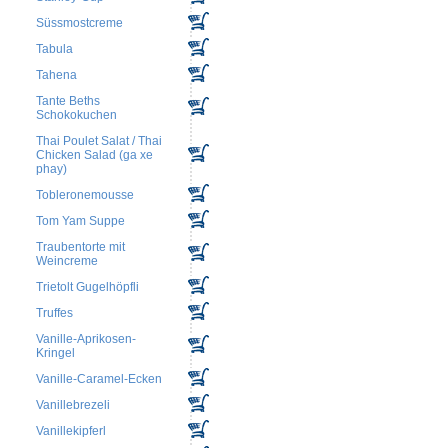
Süssmostcreme
Tabula
Tahena
Tante Beths
Schokokuchen
Thai Poulet Salat / Thai
Chicken Salad (ga xe
phay)
Tobleronemousse
Tom Yam Suppe
Traubentorte mit
Weincreme
Trietolt Gugelhöpfli
Truffes
Vanille-Aprikosen-
Kringel
Vanille-Caramel-Ecken
Vanillebrezeli
Vanillekipferl