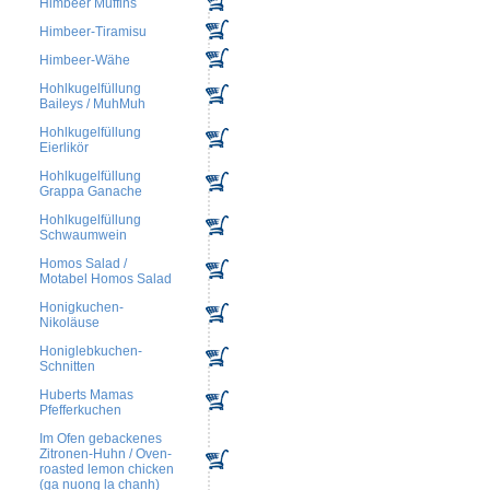
Himbeer Muffins
Himbeer-Tiramisu
Himbeer-Wähe
Hohlkugelfüllung
Baileys / MuhMuh
Hohlkugelfüllung
Eierlikör
Hohlkugelfüllung
Grappa Ganache
Hohlkugelfüllung
Schwaumwein
Homos Salad /
Motabel Homos Salad
Honigkuchen-
Nikoläuse
Honiglebkuchen-
Schnitten
Huberts Mamas
Pfefferkuchen
Im Ofen gebackenes
Zitronen-Huhn / Oven-
roasted lemon chicken
(ga nuong la chanh)