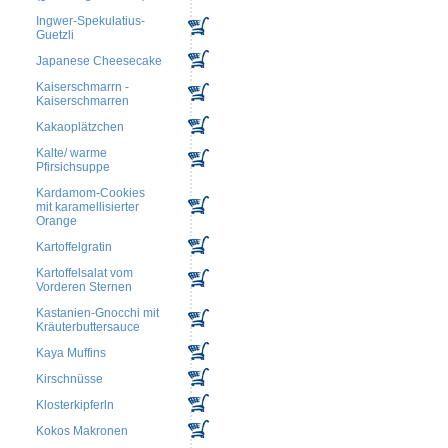
Ingwer-Spekulatius-
Guetzli
Japanese Cheesecake
Kaiserschmarrn -
Kaiserschmarren
Kakaoplätzchen
Kalte/ warme
Pfirsichsuppe
Kardamom-Cookies
mit karamellisierter
Orange
Kartoffelgratin
Kartoffelsalat vom
Vorderen Sternen
Kastanien-Gnocchi mit
Kräuterbuttersauce
Kaya Muffins
Kirschnüsse
Klosterkipferln
Kokos Makronen