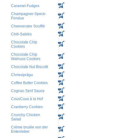
Caramel-Fudges
Champagner-Speck-
Fondue
Cheesecake Soufflé
Chili-Sablés
Chocolate Chip
Cookies
Chocolate Chip
Walnuss Cookies
Chocolate Nut Biscotti
Chriesiprägu
Coffee Butter Cookies
Cognac Senf Sauce
CousCous à la Hof
Cranberry Cookies
Crunchy Chicken
Salad
Crème brulée von der
Entenleber