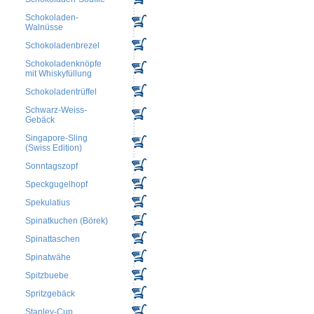
Schokoladen-
Walnüsse
Schokoladenbrezel
Schokoladenknöpfe
mit Whiskyfüllung
Schokoladentrüffel
Schwarz-Weiss-
Gebäck
Singapore-Sling
(Swiss Edition)
Sonntagszopf
Speckgugelhopf
Spekulatius
Spinatkuchen (Börek)
Spinattaschen
Spinatwähe
Spitzbuebe
Spritzgebäck
Stanley-Cup