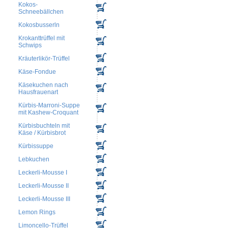
Kokos-
Schneebällchen
Kokosbusserln
Krokanttrüffel mit
Schwips
Kräuterlikör-Trüffel
Käse-Fondue
Käsekuchen nach
Hausfrauenart
Kürbis-Marroni-Suppe
mit Kashew-Croquant
Kürbisbuchteln mit
Käse / Kürbisbrot
Kürbissuppe
Lebkuchen
Leckerli-Mousse I
Leckerli-Mousse II
Leckerli-Mousse III
Lemon Rings
Limoncello-Trüffel