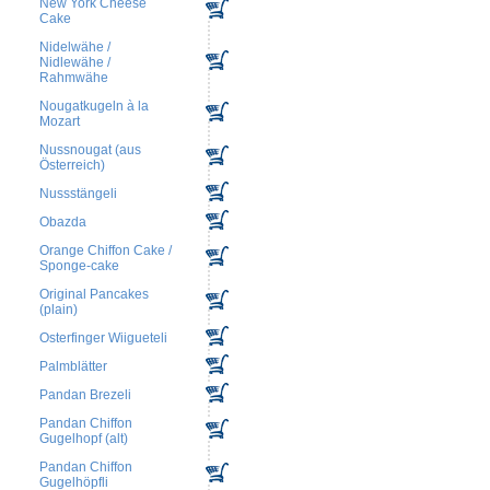
New York Cheese
Cake
Nidelwähe /
Nidlewähe /
Rahmwähe
Nougatkugeln à la
Mozart
Nussnougat (aus
Österreich)
Nussstängeli
Obazda
Orange Chiffon Cake /
Sponge-cake
Original Pancakes
(plain)
Osterfinger Wiigueteli
Palmblätter
Pandan Brezeli
Pandan Chiffon
Gugelhopf (alt)
Pandan Chiffon
Gugelhöpfli