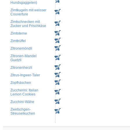
Hundsgaggelen)
Zimtkugeln mit weisser
Couverture
Zimtschnecken mit
Zucker und Frischkäse
Zimtsterne
Zimttrüffel
Zitronemöndli
Zitronen-Mandel
Guetzli
Zitronenherzli
Zitrus-Ingwer-Taler
Zopfhäschen
Zuccherini: Italian
Lemon Cookies
Zucchini-Wähe
Zwetschgen-
Streuselkuchen