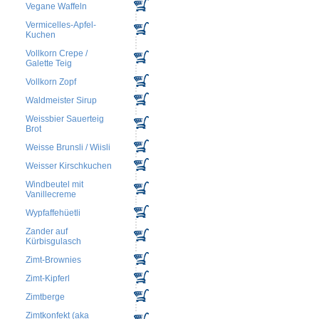
Vegane Waffeln
Vermicelles-Apfel-
Kuchen
Vollkorn Crepe /
Galette Teig
Vollkorn Zopf
Waldmeister Sirup
Weissbier Sauerteig
Brot
Weisse Brunsli / Wiisli
Weisser Kirschkuchen
Windbeutel mit
Vanillecreme
Wypfaffehüetli
Zander auf
Kürbisgulasch
Zimt-Brownies
Zimt-Kipferl
Zimtberge
Zimtkonfekt (aka