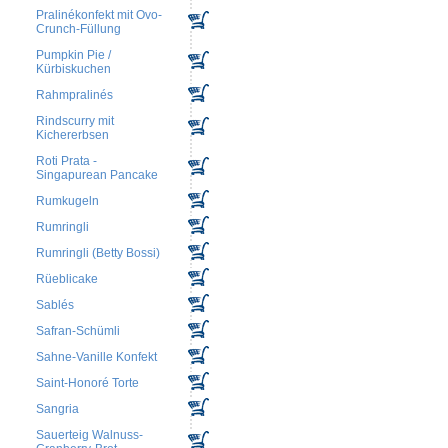
Pralinékonfekt mit Ovo-
Crunch-Füllung
Pumpkin Pie /
Kürbiskuchen
Rahmpralinés
Rindscurry mit
Kichererbsen
Roti Prata -
Singapurean Pancake
Rumkugeln
Rumringli
Rumringli (Betty Bossi)
Rüeblicake
Sablés
Safran-Schümli
Sahne-Vanille Konfekt
Saint-Honoré Torte
Sangria
Sauerteig Walnuss-