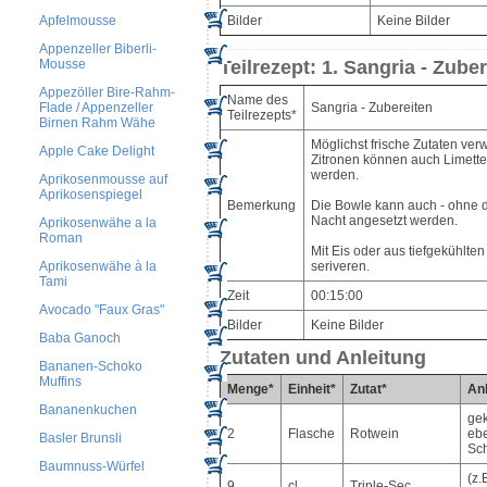
Apfelmousse
Bilder
Keine Bilder
Appenzeller Biberli-
Mousse
Teilrezept: 1. Sangria - Zube
Appezöller Bire-Rahm-
Name des
Sangria - Zubereiten
Flade / Appenzeller
Teilrezepts*
Birnen Rahm Wähe
Möglichst frische Zutaten ver
Apple Cake Delight
Zitronen können auch Limett
werden.
Aprikosenmousse auf
Aprikosenspiegel
Bemerkung
Die Bowle kann auch - ohne d
Nacht angesetzt werden.
Aprikosenwähe a la
Roman
Mit Eis oder aus tiefgekühlte
seriveren.
Aprikosenwähe à la
Tami
Zeit
00:15:00
Avocado "Faux Gras"
Bilder
Keine Bilder
Baba Ganoch
Zutaten und Anleitung
Bananen-Schoko
Muffins
Menge*
Einheit*
Zutat*
Anl
Bananenkuchen
gek
2
Flasche
Rotwein
ebe
Basler Brunsli
Sc
Baumnuss-Würfel
(z.
9
cl
Triple-Sec