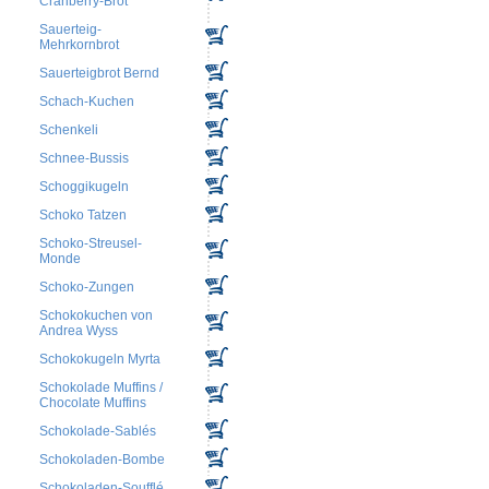
Cranberry-Brot
Sauerteig-
Mehrkornbrot
Sauerteigbrot Bernd
Schach-Kuchen
Schenkeli
Schnee-Bussis
Schoggikugeln
Schoko Tatzen
Schoko-Streusel-
Monde
Schoko-Zungen
Schokokuchen von
Andrea Wyss
Schokokugeln Myrta
Schokolade Muffins /
Chocolate Muffins
Schokolade-Sablés
Schokoladen-Bombe
Schokoladen-Soufflé