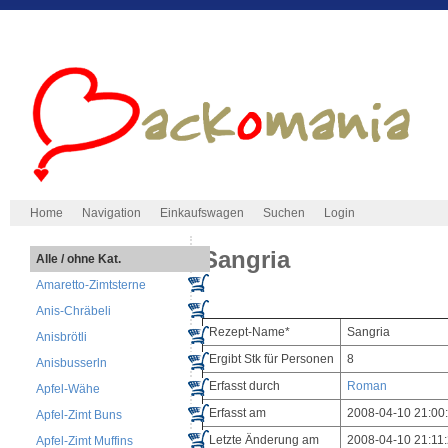
Home
Navigation
Einkaufswagen
Suchen
Login
Sangria
Alle / ohne Kat.
Amaretto-Zimtsterne
Anis-Chräbeli
Rezept-Name*
Sangria
Anisbrötli
Ergibt Stk für Personen
8
Anisbusserln
Erfasst durch
Roman
Apfel-Wähe
Erfasst am
2008-04-10 21:00
Apfel-Zimt Buns
Letzte Änderung am
2008-04-10 21:11
Apfel-Zimt Muffins