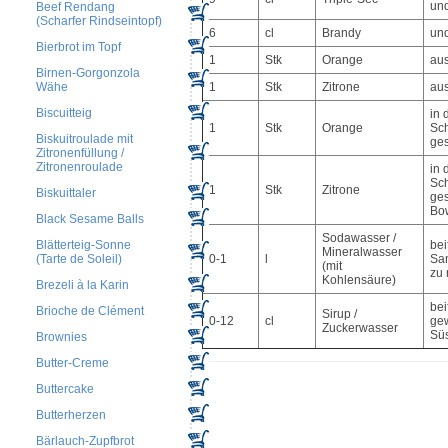
un
Beef Rendang
(Scharfer Rindseintopf)
6
cl
Brandy
un
Bierbrot im Topf
1
Stk
Orange
au
Birnen-Gorgonzola
Wähe
1
Stk
Zitrone
au
Biscuitteig
in 
1
Stk
Orange
Sc
Biskuitroulade mit
ges
Zitronenfüllung /
Zitronenroulade
in 
Sc
1
Stk
Zitrone
Biskuittaler
ges
Bo
Black Sesame Balls
Sodawasser /
Blätterteig-Sonne
bei
Mineralwasser
(Tarte de Soleil)
0-1
l
San
(mit
zu
Kohlensäure)
Brezeli à la Karin
bei
Brioche de Clément
Sirup /
0-12
cl
ge
Zuckerwasser
Süs
Brownies
Butter-Creme
Buttercake
Butterherzen
Bärlauch-Zupfbrot