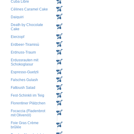
Cuba Libre
Célines Caramel Cake
Daiquiri
Death by Chocolate
Cake
Eierzopf
Erdbeer-Tiramisù
Erdnuss-Traum
Erdussrauten mit
Schokoglasur
Espresso-Guetzli
Falsches Gulash
Fattoush Salad
Fest-Schinkli im Teig
Florentiner Plätzchen
Focaccia (Fladenbrot
mit Olivenöl)
Foie Gras Crème
brûlée