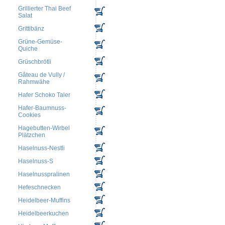
Grillierter Thai Beef
Salat
Grittibänz
Grüne-Gemüse-
Quiche
Grüschbrötli
Gâteau de Vully /
Rahmwähe
Hafer Schoko Taler
Hafer-Baumnuss-
Cookies
Hagebutten-Wirbel
Plätzchen
Haselnuss-Nestli
Haselnuss-S
Haselnusspralinen
Hefeschnecken
Heidelbeer-Muffins
Heidelbeerkuchen