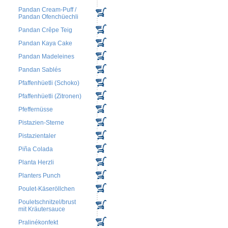
Pandan Cream-Puff /
Pandan Ofenchüechli
Pandan Crêpe Teig
Pandan Kaya Cake
Pandan Madeleines
Pandan Sablés
Pfaffenhüetli (Schoko)
Pfaffenhüetli (Zitronen)
Pfeffernüsse
Pistazien-Sterne
Pistazientaler
Piña Colada
Planta Herzli
Planters Punch
Poulet-Käseröllchen
Pouletschnitzel/brust
mit Kräutersauce
Pralinékonfekt