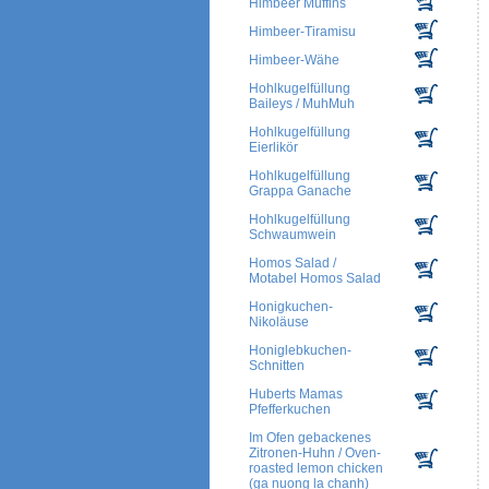
Himbeer Muffins
Himbeer-Tiramisu
Himbeer-Wähe
Hohlkugelfüllung
Baileys / MuhMuh
Hohlkugelfüllung
Eierlikör
Hohlkugelfüllung
Grappa Ganache
Hohlkugelfüllung
Schwaumwein
Homos Salad /
Motabel Homos Salad
Honigkuchen-
Nikoläuse
Honiglebkuchen-
Schnitten
Huberts Mamas
Pfefferkuchen
Im Ofen gebackenes
Zitronen-Huhn / Oven-
roasted lemon chicken
(ga nuong la chanh)