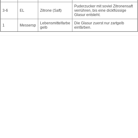
Puderzucker mit soviel Zitronensaft
3-6
EL
Zitrone (Saft)
verrühren, bis eine dickflüssige
Glasur entsteht.
Lebensmittelfarbe
Die Glasur zuerst nur zartgelb
1
Messersp
gelb
einfärben.