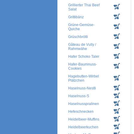
Grillierter Thai Beef
Salat
Grittibänz
Grüne-Gemüse-
Quiche
Grüschbrötli
Gâteau de Vully /
Rahmwähe
Hafer Schoko Taler
Hafer-Baumnuss-
Cookies
Hagebutten-Wirbel
Plätzchen
Haselnuss-Nestli
Haselnuss-S
Haselnusspralinen
Hefeschnecken
Heidelbeer-Muffins
Heidelbeerkuchen