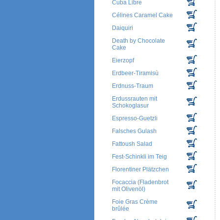
Cuba Libre
Célines Caramel Cake
Daiquiri
Death by Chocolate
Cake
Eierzopf
Erdbeer-Tiramisù
Erdnuss-Traum
Erdussrauten mit
Schokoglasur
Espresso-Guetzli
Falsches Gulash
Fattoush Salad
Fest-Schinkli im Teig
Florentiner Plätzchen
Focaccia (Fladenbrot
mit Olivenöl)
Foie Gras Crème
brûlée