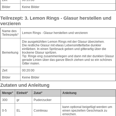
Bilder
Keine Bilder
Teilrezept: 3. Lemon Rings - Glasur herstellen und
verzieren
Name des
Lemon Rings - Glasur herstellen und verzieren
Teilrezepts*
Die ausgekühlten Lemon Rings mit der Glasur überziehen.
Die restliche Glasur mit etwas Lebensmittelfarbe dunkler
einfärben. In einen Spritzsack geben und gitterartig über die
Bemerkung
trockene Glasur spritzen.
Tip: Ringe eng zusammenlegen und dann mit der dunklen Glasur
gerade Linien über das ganze Blech ziehen und so ein schönes
Gitter malen.
Zeit
00:20:00
Bilder
Keine Bilder
Zutaten und Anleitung
Menge*
Einheit*
Zutat*
Anleitung
300
gr
Puderzucker
kann optional beigefügt werden um
0-5
EL
Cointreau
einen speziellen Geschmack zu
erreichen.