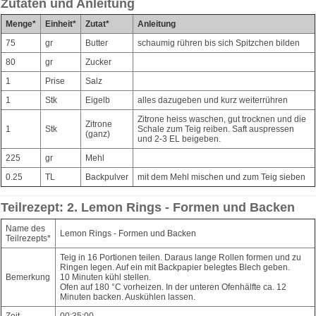
Zutaten und Anleitung
Menge*
Einheit*
Zutat*
Anleitung
75
gr
Butter
schaumig rühren bis sich Spitzchen bilden
80
gr
Zucker
1
Prise
Salz
1
Stk
Eigelb
alles dazugeben und kurz weiterrühren
Zitrone heiss waschen, gut trocknen und die
Zitrone
1
Stk
Schale zum Teig reiben. Saft auspressen
(ganz)
und 2-3 EL beigeben.
225
gr
Mehl
0.25
TL
Backpulver
mit dem Mehl mischen und zum Teig sieben
Teilrezept: 2. Lemon Rings - Formen und Backen
Name des
Lemon Rings - Formen und Backen
Teilrezepts*
Teig in 16 Portionen teilen. Daraus lange Rollen formen und zu
Ringen legen. Auf ein mit Backpapier belegtes Blech geben.
Bemerkung
10 Minuten kühl stellen.
Ofen auf 180 °C vorheizen. In der unteren Ofenhälfte ca. 12
Minuten backen. Auskühlen lassen.
Zeit
00:35:00