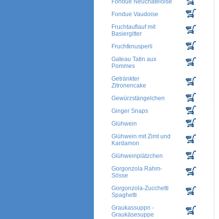
Fondue Neuchateloise
Fondue Vaudoise
Fruchtauflauf mit
Basiergitter
Fruchtknusperli
Gateau Tatin aux
Pommes
Getränkter
Zitronencake
Gewürzstängelchen
Ginger Snaps
Glühwein
Glühwein mit Zimt und
Kardamon
Glühweinplätzchen
Gorgonzola Rahm-
Sösse
Gorgonzola-Zucchetti
Spaghetti
Graukassuppn -
Graukäsesuppe