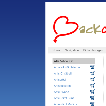
Home
Navigation
Einkaufswagen
Alle / ohne Kat.
Amaretto-Zimtsterne
Anis-Chräbeli
Anisbrötli
Anisbusserln
Apfel-Wähe
Apfel-Zimt Buns
Apfel-Zimt Muffins