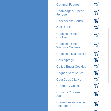
Caramel-Fudges
Champagner-Speck-
Fondue
Cheesecake Soufflé
Chili-Sablés
Chocolate Chip
Cookies
Chocolate Chip
Walnuss Cookies
Chocolate Nut Biscotti
Chriesiprägu
Coffee Butter Cookies
Cognac Senf Sauce
CousCous à la Hof
Cranberry Cookies
Crunchy Chicken
Salad
Crème brulée von der
Entenleber