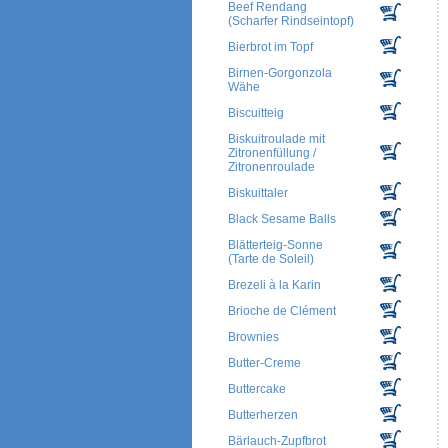
Beef Rendang
(Scharfer Rindseintopf)
Bierbrot im Topf
Birnen-Gorgonzola
Wähe
Biscuitteig
Biskuitroulade mit
Zitronenfüllung /
Zitronenroulade
Biskuittaler
Black Sesame Balls
Blätterteig-Sonne
(Tarte de Soleil)
Brezeli à la Karin
Brioche de Clément
Brownies
Butter-Creme
Buttercake
Butterherzen
Bärlauch-Zupfbrot