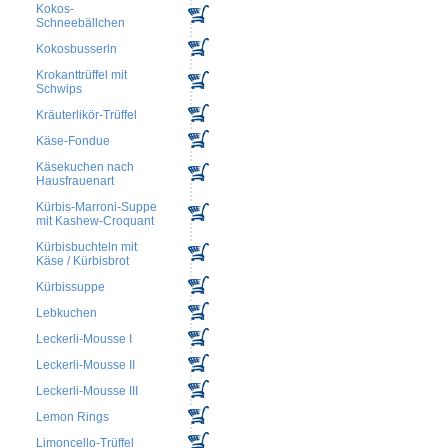
Kokos-
Schneebällchen
Kokosbusserln
Krokanttrüffel mit
Schwips
Kräuterlikör-Trüffel
Käse-Fondue
Käsekuchen nach
Hausfrauenart
Kürbis-Marroni-Suppe
mit Kashew-Croquant
Kürbisbuchteln mit
Käse / Kürbisbrot
Kürbissuppe
Lebkuchen
Leckerli-Mousse I
Leckerli-Mousse II
Leckerli-Mousse III
Lemon Rings
Limoncello-Trüffel