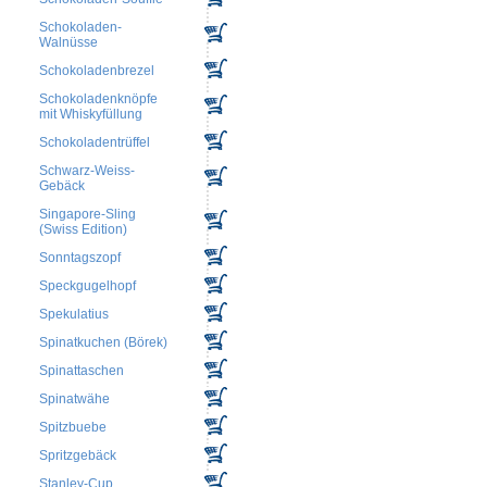
Schokoladen-
Walnüsse
Schokoladenbrezel
Schokoladenknöpfe
mit Whiskyfüllung
Schokoladentrüffel
Schwarz-Weiss-
Gebäck
Singapore-Sling
(Swiss Edition)
Sonntagszopf
Speckgugelhopf
Spekulatius
Spinatkuchen (Börek)
Spinattaschen
Spinatwähe
Spitzbuebe
Spritzgebäck
Stanley-Cup