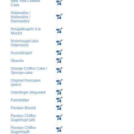
New York Cheese
Cake
Nidelwähe /
Nidlewähe /
Rahmwähe
Nougatkugeln à la
Mozart
Nussnougat (aus
Österreich)
Nussstängeli
Obazda
Orange Chiffon Cake /
Sponge-cake
Original Pancakes
(plain)
Osterfinger Wiigueteli
Palmblätter
Pandan Brezeli
Pandan Chiffon
Gugelhopf (alt)
Pandan Chiffon
Gugelhöpfli