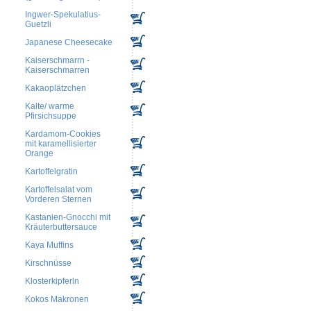
Ingwer-Spekulatius-
Guetzli
Japanese Cheesecake
Kaiserschmarrn -
Kaiserschmarren
Kakaoplätzchen
Kalte/ warme
Pfirsichsuppe
Kardamom-Cookies
mit karamellisierter
Orange
Kartoffelgratin
Kartoffelsalat vom
Vorderen Sternen
Kastanien-Gnocchi mit
Kräuterbuttersauce
Kaya Muffins
Kirschnüsse
Klosterkipferln
Kokos Makronen