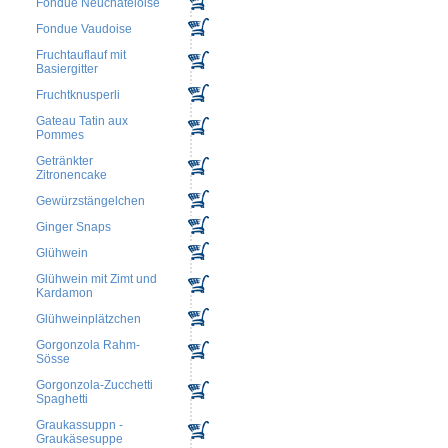
Fondue Neuchateloise
Fondue Vaudoise
Fruchtauflauf mit
Basiergitter
Fruchtknusperli
Gateau Tatin aux
Pommes
Getränkter
Zitronencake
Gewürzstängelchen
Ginger Snaps
Glühwein
Glühwein mit Zimt und
Kardamon
Glühweinplätzchen
Gorgonzola Rahm-
Sösse
Gorgonzola-Zucchetti
Spaghetti
Graukassuppn -
Graukäsesuppe