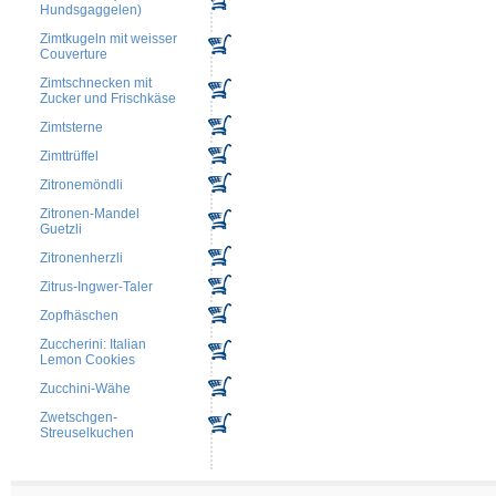
Hundsgaggelen)
Zimtkugeln mit weisser
Couverture
Zimtschnecken mit
Zucker und Frischkäse
Zimtsterne
Zimttrüffel
Zitronemöndli
Zitronen-Mandel
Guetzli
Zitronenherzli
Zitrus-Ingwer-Taler
Zopfhäschen
Zuccherini: Italian
Lemon Cookies
Zucchini-Wähe
Zwetschgen-
Streuselkuchen