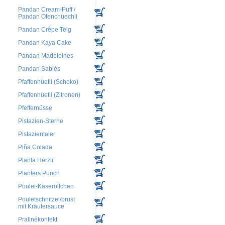
Pandan Cream-Puff /
Pandan Ofenchüechli
Pandan Crêpe Teig
Pandan Kaya Cake
Pandan Madeleines
Pandan Sablés
Pfaffenhüetli (Schoko)
Pfaffenhüetli (Zitronen)
Pfeffernüsse
Pistazien-Sterne
Pistazientaler
Piña Colada
Planta Herzli
Planters Punch
Poulet-Käseröllchen
Pouletschnitzel/brust
mit Kräutersauce
Pralinékonfekt