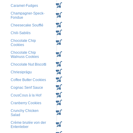
Caramel-Fudges
Champagner-Speck-
Fondue
Cheesecake Soufflé
Chili-Sablés
Chocolate Chip
Cookies
Chocolate Chip
Walnuss Cookies
Chocolate Nut Biscotti
Chriesiprägu
Coffee Butter Cookies
Cognac Senf Sauce
CousCous à la Hof
Cranberry Cookies
Crunchy Chicken
Salad
Crème brulée von der
Entenleber