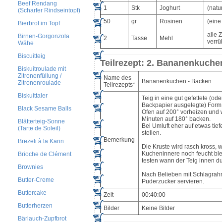
Beef Rendang
1
Stk
Joghurt
(natu
(Scharfer Rindseintopf)
50
gr
Rosinen
(eine
Bierbrot im Topf
alle 
Birnen-Gorgonzola
2
Tasse
Mehl
verrü
Wähe
Biscuitteig
Teilrezept: 2. Bananenkuche
Biskuitroulade mit
Zitronenfüllung /
Name des
Bananenkuchen - Backen
Zitronenroulade
Teilrezepts*
Biskuittaler
Teig in eine gut gefettete (ode
Backpapier ausgelegte) Form
Black Sesame Balls
Ofen auf 200° vorheizen und
Minuten auf 180° backen.
Blätterteig-Sonne
Bei Umluft eher auf etwas tief
(Tarte de Soleil)
stellen.
Bemerkung
Brezeli à la Karin
Die Kruste wird rasch kross,
Kucheninnere noch feucht ble
Brioche de Clément
testen wann der Teig innen dur
Brownies
Nach Belieben mit Schlagrah
Butter-Creme
Puderzucker servieren.
Buttercake
Zeit
00:40:00
Butterherzen
Bilder
Keine Bilder
Bärlauch-Zupfbrot