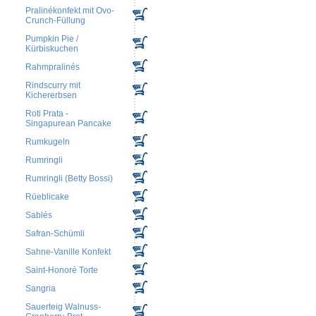
Pralinékonfekt mit Ovo-
Crunch-Füllung
Pumpkin Pie /
Kürbiskuchen
Rahmpralinés
Rindscurry mit
Kichererbsen
Roti Prata -
Singapurean Pancake
Rumkugeln
Rumringli
Rumringli (Betty Bossi)
Rüeblicake
Sablés
Safran-Schümli
Sahne-Vanille Konfekt
Saint-Honoré Torte
Sangria
Sauerteig Walnuss-