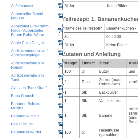
Apfelmousse
Bilder
Keine Bilder
Appenzeller Biberli-
Mousse
Teilrezept: 1. Bananenkuchen
Appezöller Bire-Rahm-
Name des Teilrezepts*
Bananenkuchen - 
Flade / Appenzeller
Birnen Rahm Wähe
Zeit
00:20:00
Apple Cake Delight
Bilder
Keine Bilder
Aprikosenmousse auf
Zutaten und Anleitung
Aprikosenspiegel
Aprikosenwähe a la
Menge*
Einheit*
Zutat*
Anlei
Roman
100
gr
Butter
und
Aprikosenwähe à la
Tami
Zucker (braun,
2
Tasse
verrü
Rohrzucker)
Avocado "Faux Gras"
1
Stk
Backpulver
Baba Ganoch
1
Stk
Vanillezucker
Bananen-Schoko
Muffins
mit d
zerd
1
Stk
Banane
Bananenkuchen
(eine
Bana
Basler Brunsli
Haselnüsse
Baumnuss-Würfel
100
gr
(gemahlen)