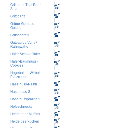
Grillierter Thai Beef
Salat
Grittibänz
Grüne-Gemüse-
Quiche
Grüschbrötli
Gâteau de Vully /
Rahmwähe
Hafer Schoko Taler
Hafer-Baumnuss-
Cookies
Hagebutten-Wirbel
Plätzchen
Haselnuss-Nestli
Haselnuss-S
Haselnusspralinen
Hefeschnecken
Heidelbeer-Muffins
Heidelbeerkuchen