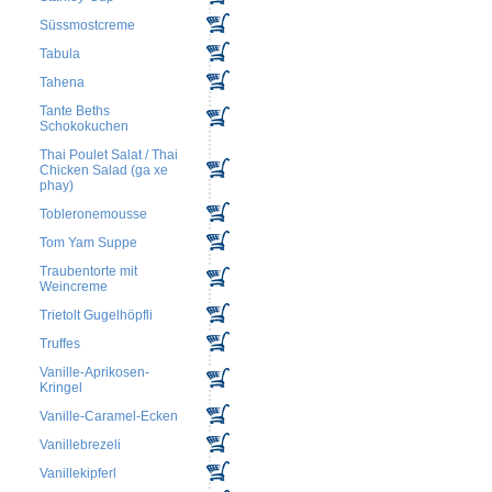
Süssmostcreme
Tabula
Tahena
Tante Beths
Schokokuchen
Thai Poulet Salat / Thai
Chicken Salad (ga xe
phay)
Tobleronemousse
Tom Yam Suppe
Traubentorte mit
Weincreme
Trietolt Gugelhöpfli
Truffes
Vanille-Aprikosen-
Kringel
Vanille-Caramel-Ecken
Vanillebrezeli
Vanillekipferl