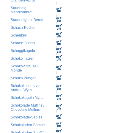
Cranberry-Brot
Sauerteig-
Mehrkornbrot
Sauerteigbrot Bernd
Schach-Kuchen
Schenkeli
Schnee-Bussis
Schoggikugeln
Schoko Tatzen
Schoko-Streusel-
Monde
Schoko-Zungen
Schokokuchen von
Andrea Wyss
Schokokugeln Myrta
Schokolade Muffins /
Chocolate Muffins
Schokolade-Sablés
Schokoladen-Bombe
Schokoladen-Soufflé