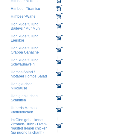
Himbeer Muffins
Himbeer-Tiramisu
Himbeer-Wähe
Hohlkugelfüllung
Baileys / MuhMuh
Hohlkugelfüllung
Eierlikör
Hohlkugelfüllung
Grappa Ganache
Hohlkugelfüllung
Schwaumwein
Homos Salad /
Motabel Homos Salad
Honigkuchen-
Nikoläuse
Honiglebkuchen-
Schnitten
Huberts Mamas
Pfefferkuchen
Im Ofen gebackenes
Zitronen-Huhn / Oven-
roasted lemon chicken
(ga nuong la chanh)