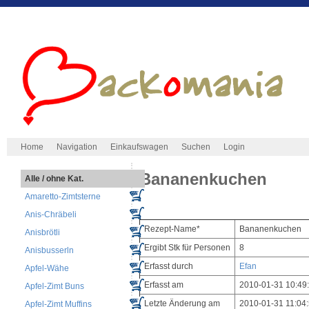
Home
Navigation
Einkaufswagen
Suchen
Login
Bananenkuchen
Alle / ohne Kat.
Amaretto-Zimtsterne
Anis-Chräbeli
Rezept-Name*
Bananenkuchen
Anisbrötli
Ergibt Stk für Personen
8
Anisbusserln
Erfasst durch
Efan
Apfel-Wähe
Erfasst am
2010-01-31 10:49
Apfel-Zimt Buns
Letzte Änderung am
2010-01-31 11:04
Apfel-Zimt Muffins