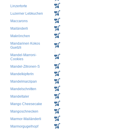
Linzertorte
Luzerner Lebkuchen
Maccarons
Mailänderli
Makrönchen
Mandarinen Kokos
Guetzli
Mandel-Marroni-
Cookies
Mandel-Zitronen-S
Mandelkipferln
Mandelmarzipan
Mandelschnitten
Mandeltaler
Mango Cheesecake
Mangoschnecken
Marmor-Mailänderli
Marmorgugelhopf