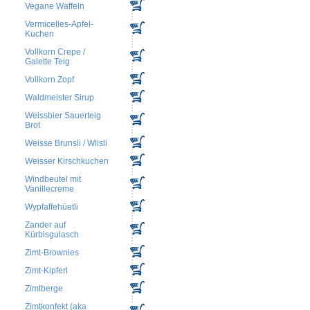
Vegane Waffeln
Vermicelles-Apfel-
Kuchen
Vollkorn Crepe /
Galette Teig
Vollkorn Zopf
Waldmeister Sirup
Weissbier Sauerteig
Brot
Weisse Brunsli / Wiisli
Weisser Kirschkuchen
Windbeutel mit
Vanillecreme
Wypfaffehüetli
Zander auf
Kürbisgulasch
Zimt-Brownies
Zimt-Kipferl
Zimtberge
Zimtkonfekt (aka