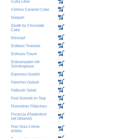
Cuba Libre
Célines Caramel Cake
Daiquiri
Death by Chocolate
Cake
Eierzopf
Erdbeer-Tiramisù
Erdnuss-Traum
Erdussrauten mit
Schokoglasur
Espresso-Guetzli
Falsches Gulash
Fattoush Salad
Fest-Schinkli im Teig
Florentiner Plätzchen
Focaccia (Fladenbrot
mit Olivenöl)
Foie Gras Crème
brûlée