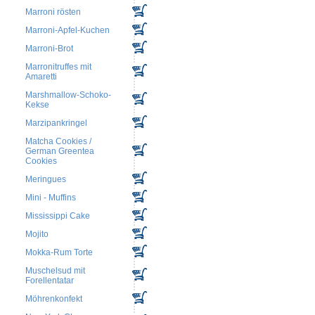
Marroni rösten
Marroni-Apfel-Kuchen
Marroni-Brot
Marronitruffes mit
Amaretti
Marshmallow-Schoko-
Kekse
Marzipankringel
Matcha Cookies /
German Greentea
Cookies
Meringues
Mini - Muffins
Mississippi Cake
Mojito
Mokka-Rum Torte
Muschelsud mit
Forellentatar
Möhrenkonfekt