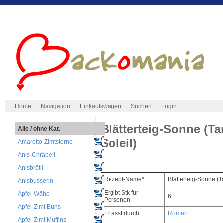
Home
Navigation
Einkaufswagen
Suchen
Login
Blätterteig-Sonne (Ta
Alle / ohne Kat.
Soleil)
Amaretto-Zimtsterne
Anis-Chräbeli
Anisbrötli
Rezept-Name*
Blätterteig-Sonne (Ta
Anisbusserln
Ergibt Stk für
Apfel-Wähe
6
Personen
Apfel-Zimt Buns
Erfasst durch
Roman
Apfel-Zimt Muffins