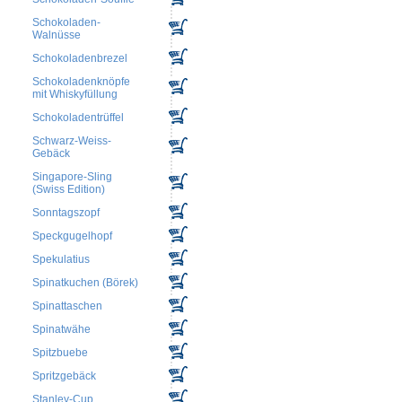
Schokoladen-
Walnüsse
Schokoladenbrezel
Schokoladenknöpfe
mit Whiskyfüllung
Schokoladentrüffel
Schwarz-Weiss-
Gebäck
Singapore-Sling
(Swiss Edition)
Sonntagszopf
Speckgugelhopf
Spekulatius
Spinatkuchen (Börek)
Spinattaschen
Spinatwähe
Spitzbuebe
Spritzgebäck
Stanley-Cup