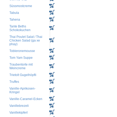
Süssmostcreme
Tabula
Tahena
Tante Beths
Schokokuchen
Thai Poulet Salat / Thai
Chicken Salad (ga xe
phay)
Tobleronemousse
Tom Yam Suppe
Traubentorte mit
Weincreme
Trietolt Gugelhöpfli
Truffes
Vanille-Aprikosen-
Kringel
Vanille-Caramel-Ecken
Vanillebrezeli
Vanillekipferl