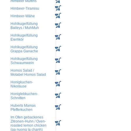
Himbeer Muffins
Himbeer-Tiramisu
Himbeer-Wähe
Hohlkugelfüllung
Baileys / MuhMuh
Hohlkugelfüllung
Eierlikör
Hohlkugelfüllung
Grappa Ganache
Hohlkugelfüllung
Schwaumwein
Homos Salad /
Motabel Homos Salad
Honigkuchen-
Nikoläuse
Honiglebkuchen-
Schnitten
Huberts Mamas
Pfefferkuchen
Im Ofen gebackenes
Zitronen-Huhn / Oven-
roasted lemon chicken
(ga nuong la chanh)