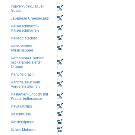
Ingwer-Spekulatius-
Guetzli
Japanese Cheesecake
Kaiserschmarrn -
Kaiserschmarren
Kakaoplätzchen
Kalte/ warme
Pfirsichsuppe
Kardamom-Cookies
mit karamellisierter
Orange
Kartoffelgratin
Kartoffelsalat vom
Vorderen Sternen
Kastanien-Gnocchi mit
Kräuterbuttersauce
Kaya Muffins
Kirschnüsse
Klosterkipferln
Kokos Makronen