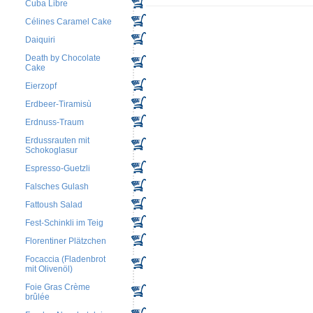
Cuba Libre
Célines Caramel Cake
Daiquiri
Death by Chocolate
Cake
Eierzopf
Erdbeer-Tiramisù
Erdnuss-Traum
Erdussrauten mit
Schokoglasur
Espresso-Guetzli
Falsches Gulash
Fattoush Salad
Fest-Schinkli im Teig
Florentiner Plätzchen
Focaccia (Fladenbrot
mit Olivenöl)
Foie Gras Crème
brûlée