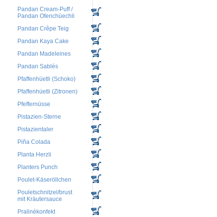
Pandan Cream-Puff /
Pandan Ofenchüechli
Pandan Crêpe Teig
Pandan Kaya Cake
Pandan Madeleines
Pandan Sablés
Pfaffenhüetli (Schoko)
Pfaffenhüetli (Zitronen)
Pfeffernüsse
Pistazien-Sterne
Pistazientaler
Piña Colada
Planta Herzli
Planters Punch
Poulet-Käseröllchen
Pouletschnitzel/brust
mit Kräutersauce
Pralinékonfekt