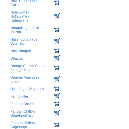
New York Cheese
Cake
Nidelwähe /
Nidlewähe /
Rahmwähe
Nougatkugeln à la
Mozart
Nussnougat (aus
Österreich)
Nussstängeli
Obazda
Orange Chiffon Cake /
Sponge-cake
Original Pancakes
(plain)
Osterfinger Wiigueteli
Palmblätter
Pandan Brezeli
Pandan Chiffon
Gugelhopf (alt)
Pandan Chiffon
Gugelhöpfli