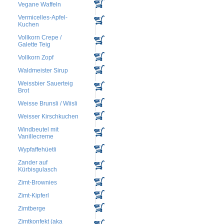
Vegane Waffeln
Vermicelles-Apfel-
Kuchen
Vollkorn Crepe /
Galette Teig
Vollkorn Zopf
Waldmeister Sirup
Weissbier Sauerteig
Brot
Weisse Brunsli / Wiisli
Weisser Kirschkuchen
Windbeutel mit
Vanillecreme
Wypfaffehüetli
Zander auf
Kürbisgulasch
Zimt-Brownies
Zimt-Kipferl
Zimtberge
Zimtkonfekt (aka