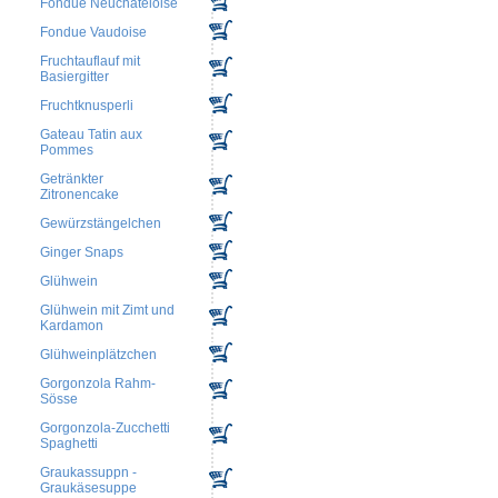
Fondue Neuchateloise
Fondue Vaudoise
Fruchtauflauf mit
Basiergitter
Fruchtknusperli
Gateau Tatin aux
Pommes
Getränkter
Zitronencake
Gewürzstängelchen
Ginger Snaps
Glühwein
Glühwein mit Zimt und
Kardamon
Glühweinplätzchen
Gorgonzola Rahm-
Sösse
Gorgonzola-Zucchetti
Spaghetti
Graukassuppn -
Graukäsesuppe