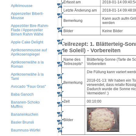
Erfasst am
2018-01-14 09:40:5
Apfelmousse
Letzte Änderung am
2018-01-14 09:48:0
Appenzeller Biberli-
Mousse
Kann auch aufm Gri
Bemerkung
werden
Appezöller Bire-Rahm-
Flade / Appenzeller
Bilder
Keine Bilder
Birnen Rahm Wähe
Apple Cake Delight
Teilrezept: 1. Blätterteig-Son
de Soleil) - Vorbereiten
Aprikosenmousse auf
Aprikosenspiegel
Name des
Blätterteig-Sonne (Tarte de Sol
Aprikosenwähe a la
Teilrezepts*
Vorbereiten
Roman
Die Füllung kann variert werd
Aprikosenwähe à la
Tami
2018-01-13: Wir haben ein T
Bemerkung
verwendet, dass relativ flüssig
Avocado "Faux Gras"
Dadurch wurde die Sonne nich
Vermeiden! :)
Baba Ganoch
Zeit
00:10:00
Bananen-Schoko
Muffins
Bananenkuchen
Bilder
Basler Brunsli
Baumnuss-Würfel