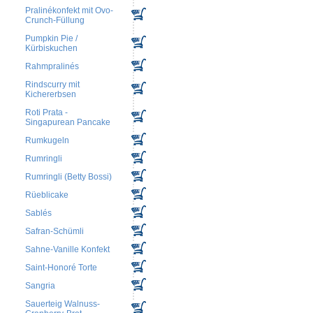
Pralinékonfekt mit Ovo-
Crunch-Füllung
Pumpkin Pie /
Kürbiskuchen
Rahmpralinés
Rindscurry mit
Kichererbsen
Roti Prata -
Singapurean Pancake
Rumkugeln
Rumringli
Rumringli (Betty Bossi)
Rüeblicake
Sablés
Safran-Schümli
Sahne-Vanille Konfekt
Saint-Honoré Torte
Sangria
Sauerteig Walnuss-