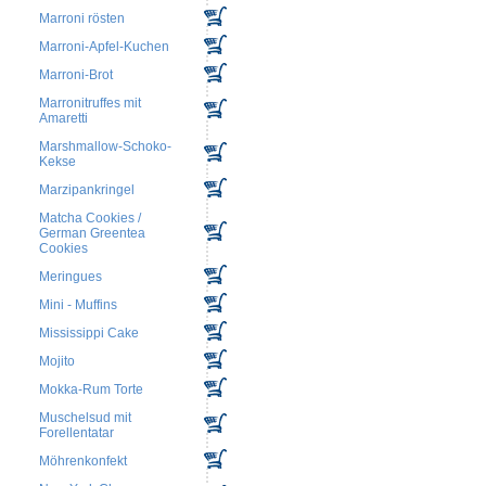
Marroni rösten
Marroni-Apfel-Kuchen
Marroni-Brot
Marronitruffes mit
Amaretti
Marshmallow-Schoko-
Kekse
Marzipankringel
Matcha Cookies /
German Greentea
Cookies
Meringues
Mini - Muffins
Mississippi Cake
Mojito
Mokka-Rum Torte
Muschelsud mit
Forellentatar
Möhrenkonfekt