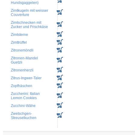
Hundsgaggelen)
Zimtkugeln mit weisser
Couverture
Zimtschnecken mit
Zucker und Frischkäse
Zimtsterne
Zimttrüffel
Zitronemöndli
Zitronen-Mandel
Guetzli
Zitronenherzli
Zitrus-Ingwer-Taler
Zopfhäschen
Zuccherini: Italian
Lemon Cookies
Zucchini-Wähe
Zwetschgen-
Streuselkuchen