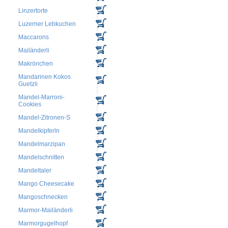
Linzertorte
Luzerner Lebkuchen
Maccarons
Mailänderli
Makrönchen
Mandarinen Kokos
Guetzli
Mandel-Marroni-
Cookies
Mandel-Zitronen-S
Mandelkipferln
Mandelmarzipan
Mandelschnitten
Mandeltaler
Mango Cheesecake
Mangoschnecken
Marmor-Mailänderli
Marmorgugelhopf