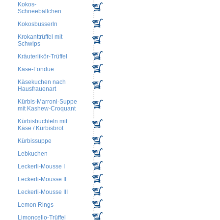
Kokos-
Schneebällchen
Kokosbusserln
Krokanttrüffel mit
Schwips
Kräuterlikör-Trüffel
Käse-Fondue
Käsekuchen nach
Hausfrauenart
Kürbis-Marroni-Suppe
mit Kashew-Croquant
Kürbisbuchteln mit
Käse / Kürbisbrot
Kürbissuppe
Lebkuchen
Leckerli-Mousse I
Leckerli-Mousse II
Leckerli-Mousse III
Lemon Rings
Limoncello-Trüffel