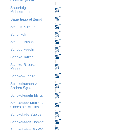
Cranberry-Brot
Sauerteig-
Mehrkornbrot
Sauerteigbrot Bernd
Schach-Kuchen
Schenkeli
Schnee-Bussis
Schoggikugeln
Schoko Tatzen
Schoko-Streusel-
Monde
Schoko-Zungen
Schokokuchen von
Andrea Wyss
Schokokugeln Myrta
Schokolade Muffins /
Chocolate Muffins
Schokolade-Sablés
Schokoladen-Bombe
Schokoladen-Soufflé