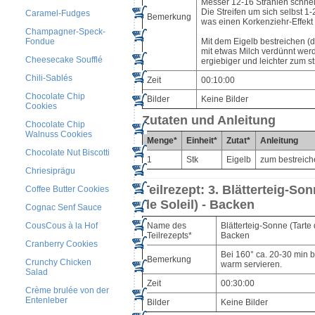
Messer 12-16 Strahlen schne
Die Streifen um sich selbst 1
Caramel-Fudges
Bemerkung
was einen Korkenziehr-Effekt 
Champagner-Speck-
Mit dem Eigelb bestreichen (
Fondue
mit etwas Milch verdünnt werd
Cheesecake Soufflé
ergiebiger und leichter zum st
Chili-Sablés
Zeit
00:10:00
Chocolate Chip
Bilder
Keine Bilder
Cookies
Zutaten und Anleitung
Chocolate Chip
Walnuss Cookies
Menge*
Einheit*
Zutat*
Anleitung
Chocolate Nut Biscotti
1
Stk
Eigelb
zum bestreich
Chriesiprägu
Teilrezept: 3. Blätterteig-Son
Coffee Butter Cookies
de Soleil) - Backen
Cognac Senf Sauce
Name des
Blätterteig-Sonne (Tarte 
CousCous à la Hof
Teilrezepts*
Backen
Cranberry Cookies
Bei 160° ca. 20-30 min 
Bemerkung
Crunchy Chicken
warm servieren.
Salad
Zeit
00:30:00
Crème brulée von der
Entenleber
Bilder
Keine Bilder