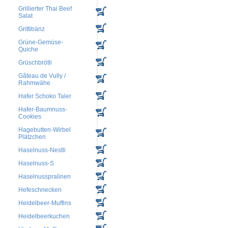
Grillierter Thai Beef
Salat
Grittibänz
Grüne-Gemüse-
Quiche
Grüschbrötli
Gâteau de Vully /
Rahmwähe
Hafer Schoko Taler
Hafer-Baumnuss-
Cookies
Hagebutten-Wirbel
Plätzchen
Haselnuss-Nestli
Haselnuss-S
Haselnusspralinen
Hefeschnecken
Heidelbeer-Muffins
Heidelbeerkuchen