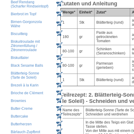
Beef Rendang
Zutaten und Anleitung
(Scharfer Rindseintopf)
Menge*
Einheit*
Zutat*
A
Bierbrot im Topf
a
Birnen-Gorgonzola
1
Stk
Blätterteig (rund)
a
Wähe
Paste aus
Biscuitteig
a
180
gr
getrockneten
v
Tomaten
Biskuitroulade mit
Zitronenfüllung /
Schinken
a
Zitronenroulade
80-100
gr
(Seranoschinken)
l
Biskuittaler
a
Parmesan
Black Sesame Balls
80-100
gr
S
(gerieben)
s
Blätterteig-Sonne
(Tarte de Soleil)
a
1
Stk
Blätterteig (rund)
d
Brezeli à la Karin
Brioche de Clément
Teilrezept: 2. Blätterteig-Son
de Soleil) - Schneiden und 
Brownies
Butter-Creme
Name des
Blätterteig-Sonne (Tarte de Sol
Teilrezepts*
Schneiden und verdrehen
Buttercake
In die Mitte des Teigs ein Glat
Butterherzen
Tasse stellen.
Von der Mitte aus mti einem (
Bärlauch-Zupfbrot