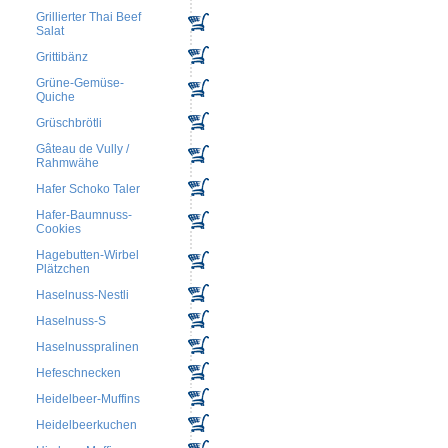
Grillierter Thai Beef
Salat
Grittibänz
Grüne-Gemüse-
Quiche
Grüschbrötli
Gâteau de Vully /
Rahmwähe
Hafer Schoko Taler
Hafer-Baumnuss-
Cookies
Hagebutten-Wirbel
Plätzchen
Haselnuss-Nestli
Haselnuss-S
Haselnusspralinen
Hefeschnecken
Heidelbeer-Muffins
Heidelbeerkuchen