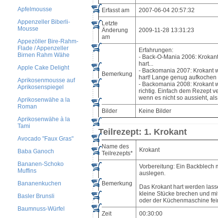
Apfelmousse
Erfasst am
2007-06-04 20:57:32
Appenzeller Biberli-
Letzte
Mousse
Änderung
2009-11-28 13:31:23
am
Appezöller Bire-Rahm-
Flade / Appenzeller
Erfahrungen:
Birnen Rahm Wähe
- Back-O-Mania 2006: Krokant
hart...
Apple Cake Delight
- Backomania 2007: Krokant 
Bemerkung
hart! Lange genug aufkochen 
Aprikosenmousse auf
- Backomania 2008: Krokant 
Aprikosenspiegel
richtig. Einfach dem Rezept v
wenn es nicht so aussieht, als
Aprikosenwähe a la
Roman
Bilder
Keine Bilder
Aprikosenwähe à la
Tami
Teilrezept: 1. Krokant
Avocado "Faux Gras"
Name des
Krokant
Baba Ganoch
Teilrezepts*
Bananen-Schoko
Vorbereitung: Ein Backblech 
Muffins
auslegen.
Bemerkung
Bananenkuchen
Das Krokant hart werden lass
kleine Stücke brechen und m
Basler Brunsli
oder der Küchenmaschine fei
Baumnuss-Würfel
Zeit
00:30:00