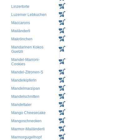
Linzertorte
Luzerner Lebkuchen
Maccarons
Mailänderli
Makrönchen
Mandarinen Kokos
Guetzli
Mandel-Marroni-
Cookies
Mandel-Zitronen-S
Mandelkipferln
Mandelmarzipan
Mandelschnitten
Mandeltaler
Mango Cheesecake
Mangoschnecken
Marmor-Mailänderli
Marmorgugelhopf