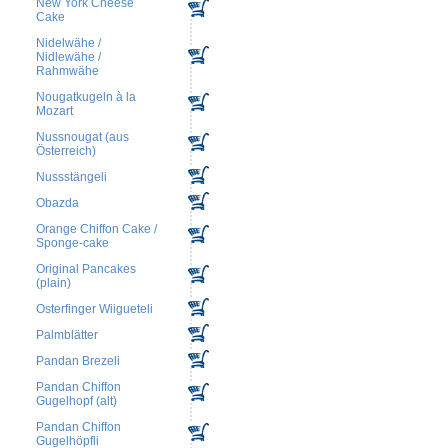
New York Cheese
Cake
Nidelwähe /
Nidlewähe /
Rahmwähe
Nougatkugeln à la
Mozart
Nussnougat (aus
Österreich)
Nussstängeli
Obazda
Orange Chiffon Cake /
Sponge-cake
Original Pancakes
(plain)
Osterfinger Wiigueteli
Palmblätter
Pandan Brezeli
Pandan Chiffon
Gugelhopf (alt)
Pandan Chiffon
Gugelhöpfli