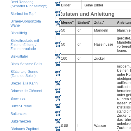
Beef Rendang
Bilder
Keine Bilder
(Scharfer Rindseintopf)
Zutaten und Anleitung
Bierbrot im Topf
Birnen-Gorgonzola
Menge*
Einheit*
Zutat*
Anleitun
Wähe
50
gr
Mandeln
blanchie
Biscuitteig
geröstet,
Biskuitroulade mit
Mandeln
50
gr
Haselnüsse
Zitronenfüllung /
vorberei
Zitronenroulade
legen.
Biskuittaler
160
gr
Zucker
Black Sesame Balls
mit dem 
kleinen 
Blätterteig-Sonne
unter Rü
(Tarte de Soleil)
niedriger
auflösen
Brezeli à la Karin
aufkoche
Brioche de Clément
herunter
unter ge
Brownies
Rühren 
lassen, 
Butter-Creme
kristalli
ständig r
Buttercake
Zucker ca
das rühr
Butterherzen
unterbre
0.08
l
Wasser
Zucker b
Bärlauch-Zupfbrot