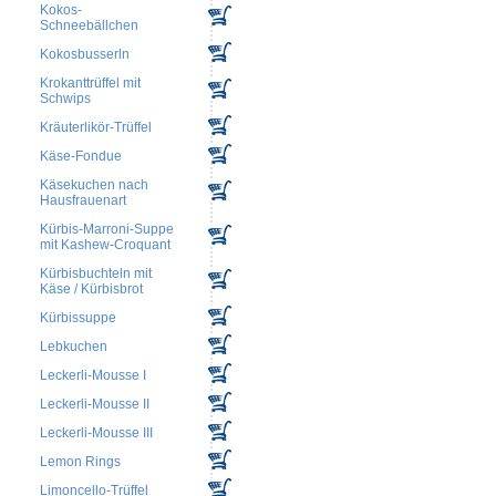
Kokos-
Schneebällchen
Kokosbusserln
Krokanttrüffel mit
Schwips
Kräuterlikör-Trüffel
Käse-Fondue
Käsekuchen nach
Hausfrauenart
Kürbis-Marroni-Suppe
mit Kashew-Croquant
Kürbisbuchteln mit
Käse / Kürbisbrot
Kürbissuppe
Lebkuchen
Leckerli-Mousse I
Leckerli-Mousse II
Leckerli-Mousse III
Lemon Rings
Limoncello-Trüffel