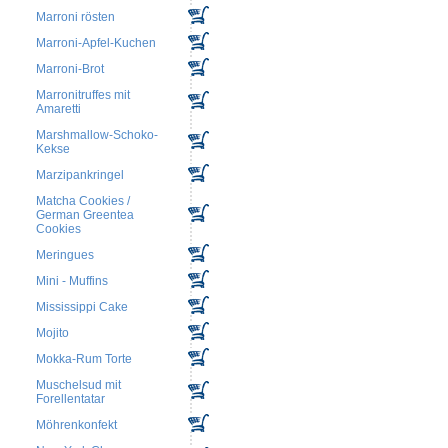
Marroni rösten
Marroni-Apfel-Kuchen
Marroni-Brot
Marronitruffes mit
Amaretti
Marshmallow-Schoko-
Kekse
Marzipankringel
Matcha Cookies /
German Greentea
Cookies
Meringues
Mini - Muffins
Mississippi Cake
Mojito
Mokka-Rum Torte
Muschelsud mit
Forellentatar
Möhrenkonfekt