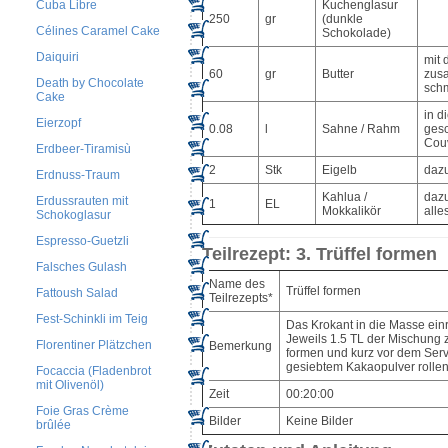
Cuba Libre
Kuchenglasur
250
gr
(dunkle
Célines Caramel Cake
Schokolade)
Daiquiri
mit 
60
gr
Butter
zus
Death by Chocolate
sch
Cake
in d
Eierzopf
0.08
l
Sahne / Rahm
ges
Cou
Erdbeer-Tiramisù
2
Stk
Eigelb
daz
Erdnuss-Traum
Kahlua /
daz
Erdussrauten mit
1
EL
Mokkalikör
alle
Schokoglasur
Espresso-Guetzli
Teilrezept: 3. Trüffel formen
Falsches Gulash
Name des
Trüffel formen
Fattoush Salad
Teilrezepts*
Fest-Schinkli im Teig
Das Krokant in die Masse ein
Jeweils 1.5 TL der Mischung 
Florentiner Plätzchen
Bemerkung
formen und kurz vor dem Serv
gesiebtem Kakaopulver rollen
Focaccia (Fladenbrot
mit Olivenöl)
Zeit
00:20:00
Foie Gras Crème
Bilder
Keine Bilder
brûlée