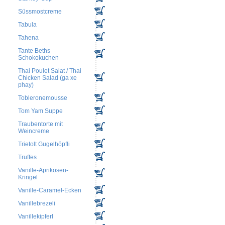
Süssmostcreme
Tabula
Tahena
Tante Beths
Schokokuchen
Thai Poulet Salat / Thai
Chicken Salad (ga xe
phay)
Tobleronemousse
Tom Yam Suppe
Traubentorte mit
Weincreme
Trietolt Gugelhöpfli
Truffes
Vanille-Aprikosen-
Kringel
Vanille-Caramel-Ecken
Vanillebrezeli
Vanillekipferl