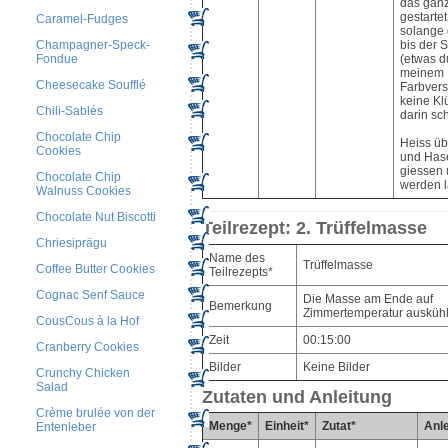
das ganz
gestarte
Caramel-Fudges
solange 
Champagner-Speck-
bis der 
Fondue
(etwas d
meinem
Cheesecake Soufflé
Farbvers
keine K
Chili-Sablés
darin s
Chocolate Chip
Heiss üb
Cookies
und Has
giessen 
Chocolate Chip
werden l
Walnuss Cookies
Chocolate Nut Biscotti
Teilrezept: 2. Trüffelmasse
Chriesiprägu
Name des
Trüffelmasse
Coffee Butter Cookies
Teilrezepts*
Cognac Senf Sauce
Die Masse am Ende auf
Bemerkung
Zimmertemperatur auskühl
CousCous à la Hof
Zeit
00:15:00
Cranberry Cookies
Bilder
Keine Bilder
Crunchy Chicken
Salad
Zutaten und Anleitung
Crème brulée von der
Menge*
Einheit*
Zutat*
Anle
Entenleber