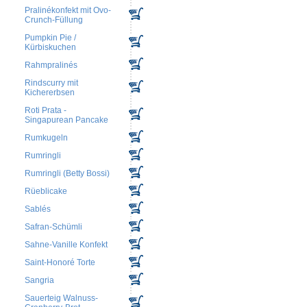
Pralinékonfekt mit Ovo-
Crunch-Füllung
Pumpkin Pie /
Kürbiskuchen
Rahmpralinés
Rindscurry mit
Kichererbsen
Roti Prata -
Singapurean Pancake
Rumkugeln
Rumringli
Rumringli (Betty Bossi)
Rüeblicake
Sablés
Safran-Schümli
Sahne-Vanille Konfekt
Saint-Honoré Torte
Sangria
Sauerteig Walnuss-