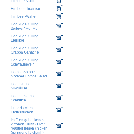
Himbeer Muffins
Himbeer-Tiramisu
Himbeer-Wähe
Hohlkugelfüllung
Baileys / MuhMuh
Hohlkugelfüllung
Eierlikör
Hohlkugelfüllung
Grappa Ganache
Hohlkugelfüllung
Schwaumwein
Homos Salad /
Motabel Homos Salad
Honigkuchen-
Nikoläuse
Honiglebkuchen-
Schnitten
Huberts Mamas
Pfefferkuchen
Im Ofen gebackenes
Zitronen-Huhn / Oven-
roasted lemon chicken
(ga nuong la chanh)