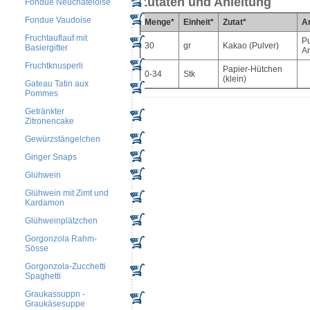
Zutaten und Anleitung
Fondue Neuchateloise
Fondue Vaudoise
Menge*
Einheit*
Zutat*
An
Fruchtauflauf mit
Pu
30
gr
Kakao (Pulver)
Basiergitter
An
Fruchtknusperli
Papier-Hütchen
0-34
Stk
(klein)
Gateau Tatin aux
Pommes
Getränkter
Zitronencake
Gewürzstängelchen
Ginger Snaps
Glühwein
Glühwein mit Zimt und
Kardamon
Glühweinplätzchen
Gorgonzola Rahm-
Sösse
Gorgonzola-Zucchetti
Spaghetti
Graukassuppn -
Graukäsesuppe