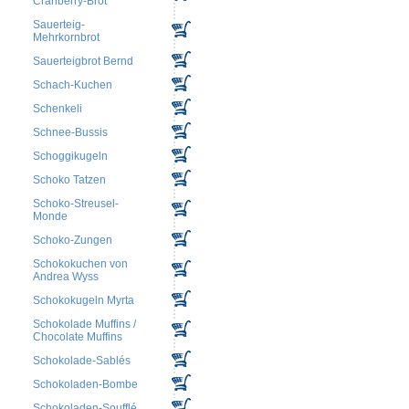
Cranberry-Brot
Sauerteig-
Mehrkornbrot
Sauerteigbrot Bernd
Schach-Kuchen
Schenkeli
Schnee-Bussis
Schoggikugeln
Schoko Tatzen
Schoko-Streusel-
Monde
Schoko-Zungen
Schokokuchen von
Andrea Wyss
Schokokugeln Myrta
Schokolade Muffins /
Chocolate Muffins
Schokolade-Sablés
Schokoladen-Bombe
Schokoladen-Soufflé