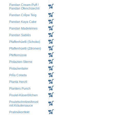
Pandan Cream-Puff /
Pandan Ofenchüechli
Pandan Crêpe Teig
Pandan Kaya Cake
Pandan Madeleines
Pandan Sablés
Pfaffenhüetli (Schoko)
Pfaffenhüetli (Zitronen)
Pfeffernüsse
Pistazien-Sterne
Pistazientaler
Piña Colada
Planta Herzli
Planters Punch
Poulet-Käseröllchen
Pouletschnitzel/brust
mit Kräutersauce
Pralinékonfekt