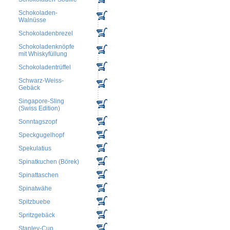
Schokoladen-
Walnüsse
Schokoladenbrezel
Schokoladenknöpfe
mit Whiskyfüllung
Schokoladentrüffel
Schwarz-Weiss-
Gebäck
Singapore-Sling
(Swiss Edition)
Sonntagszopf
Speckgugelhopf
Spekulatius
Spinatkuchen (Börek)
Spinattaschen
Spinatwähe
Spitzbuebe
Spritzgebäck
Stanley-Cup