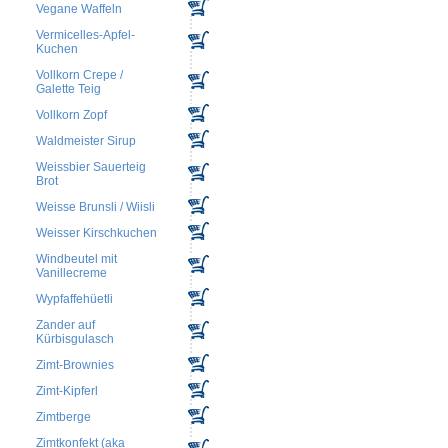
Vegane Waffeln
Vermicelles-Apfel-
Kuchen
Vollkorn Crepe /
Galette Teig
Vollkorn Zopf
Waldmeister Sirup
Weissbier Sauerteig
Brot
Weisse Brunsli / Wiisli
Weisser Kirschkuchen
Windbeutel mit
Vanillecreme
Wypfaffehüetli
Zander auf
Kürbisgulasch
Zimt-Brownies
Zimt-Kipferl
Zimtberge
Zimtkonfekt (aka