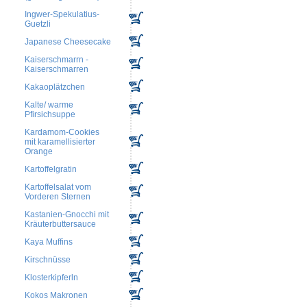
Ingwer-Spekulatius-
Guetzli
Japanese Cheesecake
Kaiserschmarrn -
Kaiserschmarren
Kakaoplätzchen
Kalte/ warme
Pfirsichsuppe
Kardamom-Cookies
mit karamellisierter
Orange
Kartoffelgratin
Kartoffelsalat vom
Vorderen Sternen
Kastanien-Gnocchi mit
Kräuterbuttersauce
Kaya Muffins
Kirschnüsse
Klosterkipferln
Kokos Makronen