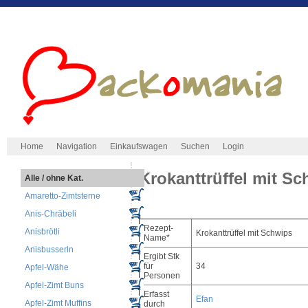
Home
Navigation
Einkaufswagen
Suchen
Login
Krokanttrüffel mit S
Alle / ohne Kat.
Amaretto-Zimtsterne
Anis-Chräbeli
Rezept-
Anisbrötli
Krokanttrüffel mit Schwips
Name*
Anisbusserln
Ergibt Stk
für
34
Apfel-Wähe
Personen
Apfel-Zimt Buns
Erfasst
Efan
Apfel-Zimt Muffins
durch