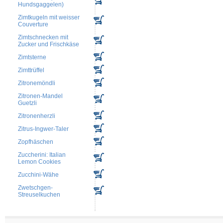
Hundsgaggelen)
Zimtkugeln mit weisser
Couverture
Zimtschnecken mit
Zucker und Frischkäse
Zimtsterne
Zimttrüffel
Zitronemöndli
Zitronen-Mandel
Guetzli
Zitronenherzli
Zitrus-Ingwer-Taler
Zopfhäschen
Zuccherini: Italian
Lemon Cookies
Zucchini-Wähe
Zwetschgen-
Streuselkuchen