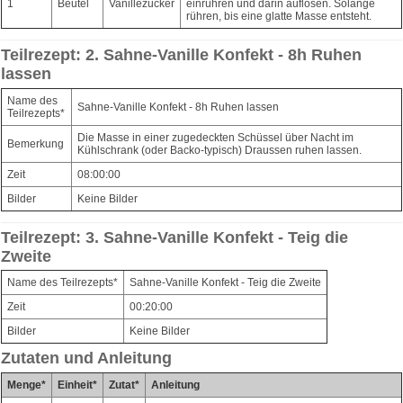
1
Beutel
Vanillezucker
einrühren und darin auflösen. Solange
rühren, bis eine glatte Masse entsteht.
Teilrezept: 2. Sahne-Vanille Konfekt - 8h Ruhen
lassen
Name des
Sahne-Vanille Konfekt - 8h Ruhen lassen
Teilrezepts*
Die Masse in einer zugedeckten Schüssel über Nacht im
Bemerkung
Kühlschrank (oder Backo-typisch) Draussen ruhen lassen.
Zeit
08:00:00
Bilder
Keine Bilder
Teilrezept: 3. Sahne-Vanille Konfekt - Teig die
Zweite
Name des Teilrezepts*
Sahne-Vanille Konfekt - Teig die Zweite
Zeit
00:20:00
Bilder
Keine Bilder
Zutaten und Anleitung
Menge*
Einheit*
Zutat*
Anleitung