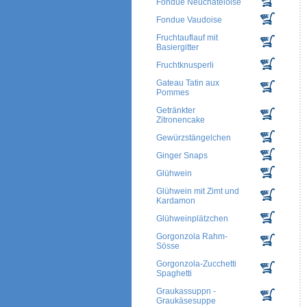
Fondue Neuchateloise
Fondue Vaudoise
Fruchtauflauf mit
Basiergitter
Fruchtknusperli
Gateau Tatin aux
Pommes
Getränkter
Zitronencake
Gewürzstängelchen
Ginger Snaps
Glühwein
Glühwein mit Zimt und
Kardamon
Glühweinplätzchen
Gorgonzola Rahm-
Sösse
Gorgonzola-Zucchetti
Spaghetti
Graukassuppn -
Graukäsesuppe