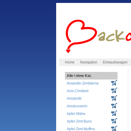
Home
Navigation
Einkaufswagen
Alle / ohne Kat.
Amaretto-Zimtsterne
Anis-Chräbeli
Anisbrötli
Anisbusserln
Apfel-Wähe
Apfel-Zimt Buns
Apfel-Zimt Muffins