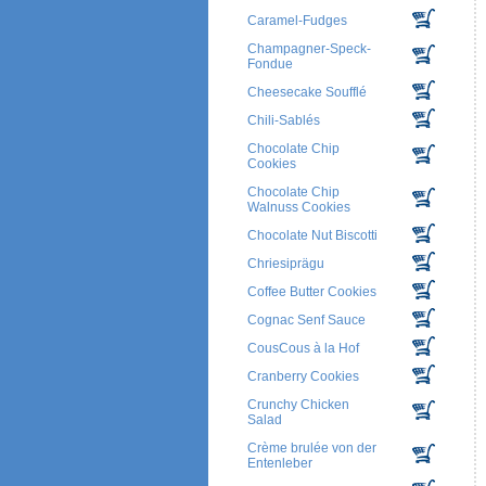
Caramel-Fudges
Champagner-Speck-
Fondue
Cheesecake Soufflé
Chili-Sablés
Chocolate Chip
Cookies
Chocolate Chip
Walnuss Cookies
Chocolate Nut Biscotti
Chriesiprägu
Coffee Butter Cookies
Cognac Senf Sauce
CousCous à la Hof
Cranberry Cookies
Crunchy Chicken
Salad
Crème brulée von der
Entenleber