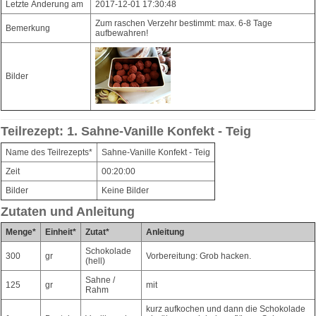
Letzte Änderung am
2017-12-01 17:30:48
Zum raschen Verzehr bestimmt: max. 6-8 Tage
Bemerkung
aufbewahren!
Bilder
Teilrezept: 1. Sahne-Vanille Konfekt - Teig
Name des Teilrezepts*
Sahne-Vanille Konfekt - Teig
Zeit
00:20:00
Bilder
Keine Bilder
Zutaten und Anleitung
Menge*
Einheit*
Zutat*
Anleitung
Schokolade
300
gr
Vorbereitung: Grob hacken.
(hell)
Sahne /
125
gr
mit
Rahm
kurz aufkochen und dann die Schokolade