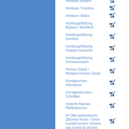
Himbeer Muffins
Himbeer-Tiramisu
Himbeer-Wähe
Hohlkugelfüllung
Baileys / MuhMuh
Hohlkugelfüllung
Eierlikör
Hohlkugelfüllung
Grappa Ganache
Hohlkugelfüllung
Schwaumwein
Homos Salad /
Motabel Homos Salad
Honigkuchen-
Nikoläuse
Honiglebkuchen-
Schnitten
Huberts Mamas
Pfefferkuchen
Im Ofen gebackenes
Zitronen-Huhn / Oven-
roasted lemon chicken
(ga nuong la chanh)