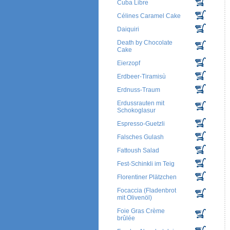
Cuba Libre
Célines Caramel Cake
Daiquiri
Death by Chocolate
Cake
Eierzopf
Erdbeer-Tiramisù
Erdnuss-Traum
Erdussrauten mit
Schokoglasur
Espresso-Guetzli
Falsches Gulash
Fattoush Salad
Fest-Schinkli im Teig
Florentiner Plätzchen
Focaccia (Fladenbrot
mit Olivenöl)
Foie Gras Crème
brûlée