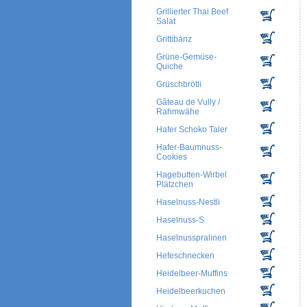
Grillierter Thai Beef
Salat
Grittibänz
Grüne-Gemüse-
Quiche
Grüschbrötli
Gâteau de Vully /
Rahmwähe
Hafer Schoko Taler
Hafer-Baumnuss-
Cookies
Hagebutten-Wirbel
Plätzchen
Haselnuss-Nestli
Haselnuss-S
Haselnusspralinen
Hefeschnecken
Heidelbeer-Muffins
Heidelbeerkuchen