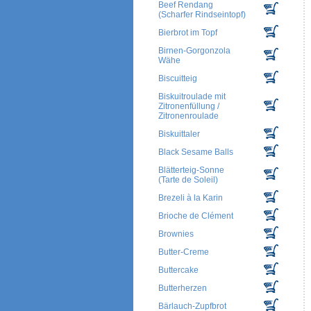
Beef Rendang
(Scharfer Rindseintopf)
Bierbrot im Topf
Birnen-Gorgonzola
Wähe
Biscuitteig
Biskuitroulade mit
Zitronenfüllung /
Zitronenroulade
Biskuittaler
Black Sesame Balls
Blätterteig-Sonne
(Tarte de Soleil)
Brezeli à la Karin
Brioche de Clément
Brownies
Butter-Creme
Buttercake
Butterherzen
Bärlauch-Zupfbrot