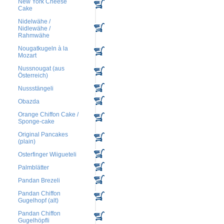
New York Cheese
Cake
Nidelwähe /
Nidlewähe /
Rahmwähe
Nougatkugeln à la
Mozart
Nussnougat (aus
Österreich)
Nussstängeli
Obazda
Orange Chiffon Cake /
Sponge-cake
Original Pancakes
(plain)
Osterfinger Wiigueteli
Palmblätter
Pandan Brezeli
Pandan Chiffon
Gugelhopf (alt)
Pandan Chiffon
Gugelhöpfli