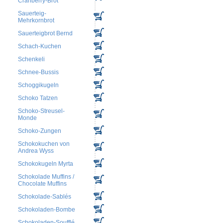
Cranberry-Brot
Sauerteig-
Mehrkornbrot
Sauerteigbrot Bernd
Schach-Kuchen
Schenkeli
Schnee-Bussis
Schoggikugeln
Schoko Tatzen
Schoko-Streusel-
Monde
Schoko-Zungen
Schokokuchen von
Andrea Wyss
Schokokugeln Myrta
Schokolade Muffins /
Chocolate Muffins
Schokolade-Sablés
Schokoladen-Bombe
Schokoladen-Soufflé