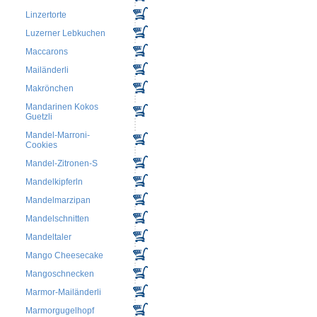
Linzertorte
Luzerner Lebkuchen
Maccarons
Mailänderli
Makrönchen
Mandarinen Kokos
Guetzli
Mandel-Marroni-
Cookies
Mandel-Zitronen-S
Mandelkipferln
Mandelmarzipan
Mandelschnitten
Mandeltaler
Mango Cheesecake
Mangoschnecken
Marmor-Mailänderli
Marmorgugelhopf