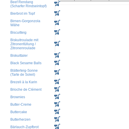
Beef Rendang
(Scharfer Rindseintopf)
Bierbrot im Topf
Birnen-Gorgonzola
Wähe
Biscuitteig
Biskuitroulade mit
Zitronenfüllung /
Zitronenroulade
Biskuittaler
Black Sesame Balls
Blätterteig-Sonne
(Tarte de Soleil)
Brezeli à la Karin
Brioche de Clément
Brownies
Butter-Creme
Buttercake
Butterherzen
Bärlauch-Zupfbrot