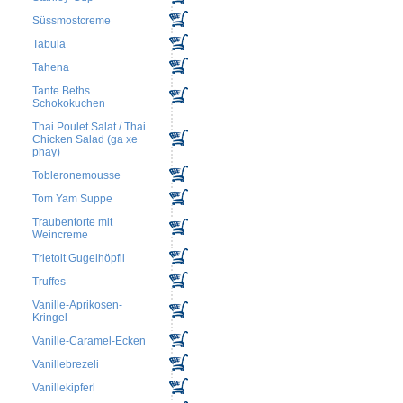
Süssmostcreme
Tabula
Tahena
Tante Beths
Schokokuchen
Thai Poulet Salat / Thai
Chicken Salad (ga xe
phay)
Tobleronemousse
Tom Yam Suppe
Traubentorte mit
Weincreme
Trietolt Gugelhöpfli
Truffes
Vanille-Aprikosen-
Kringel
Vanille-Caramel-Ecken
Vanillebrezeli
Vanillekipferl