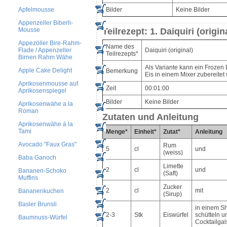
Apfelmousse
Bilder
Keine Bilder
Appenzeller Biberli-
Mousse
Teilrezept: 1. Daiquiri (origin
Appezöller Bire-Rahm-
Name des
Daiquiri (original)
Flade / Appenzeller
Teilrezepts*
Birnen Rahm Wähe
Als Variante kann ein Frozen D
Apple Cake Delight
Bemerkung
Eis in einem Mixer zubereitet
Aprikosenmousse auf
Zeit
00:01:00
Aprikosenspiegel
Bilder
Keine Bilder
Aprikosenwähe a la
Roman
Zutaten und Anleitung
Aprikosenwähe à la
Tami
Menge*
Einheit*
Zutat*
Anleitung
Avocado "Faux Gras"
Rum
5
cl
und
(weiss)
Baba Ganoch
Limette
2
cl
und
Bananen-Schoko
(Saft)
Muffins
Zucker
2
cl
mit
Bananenkuchen
(Sirup)
Basler Brunsli
in einem Sh
2-3
Stk
Eiswürfel
schütteln u
Baumnuss-Würfel
Cocktailgal