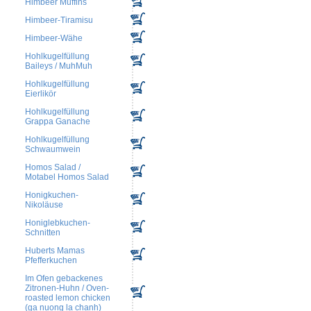
Himbeer Muffins
Himbeer-Tiramisu
Himbeer-Wähe
Hohlkugelfüllung
Baileys / MuhMuh
Hohlkugelfüllung
Eierlikör
Hohlkugelfüllung
Grappa Ganache
Hohlkugelfüllung
Schwaumwein
Homos Salad /
Motabel Homos Salad
Honigkuchen-
Nikoläuse
Honiglebkuchen-
Schnitten
Huberts Mamas
Pfefferkuchen
Im Ofen gebackenes
Zitronen-Huhn / Oven-
roasted lemon chicken
(ga nuong la chanh)