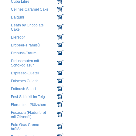
Cuba Libre
Célines Caramel Cake
Daiquiri
Death by Chocolate
Cake
Eierzopf
Erdbeer-Tiramisù
Erdnuss-Traum
Erdussrauten mit
Schokoglasur
Espresso-Guetzli
Falsches Gulash
Fattoush Salad
Fest-Schinkli im Teig
Florentiner Plätzchen
Focaccia (Fladenbrot
mit Olivenöl)
Foie Gras Crème
brûlée