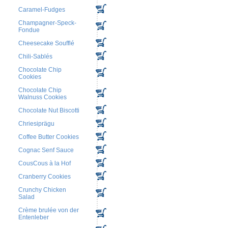
Caramel-Fudges
Champagner-Speck-
Fondue
Cheesecake Soufflé
Chili-Sablés
Chocolate Chip
Cookies
Chocolate Chip
Walnuss Cookies
Chocolate Nut Biscotti
Chriesiprägu
Coffee Butter Cookies
Cognac Senf Sauce
CousCous à la Hof
Cranberry Cookies
Crunchy Chicken
Salad
Crème brulée von der
Entenleber