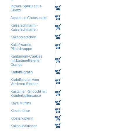
Ingwer-Spekulatius-
Guetzli
Japanese Cheesecake
Kaiserschmarrn -
Kaiserschmarren
Kakaoplätzchen
Kalte/ warme
Pfirsichsuppe
Kardamom-Cookies
mit karamellisierter
Orange
Kartoffelgratin
Kartoffelsalat vom
Vorderen Sternen
Kastanien-Gnocchi mit
Kräuterbuttersauce
Kaya Muffins
Kirschnüsse
Klosterkipferln
Kokos Makronen