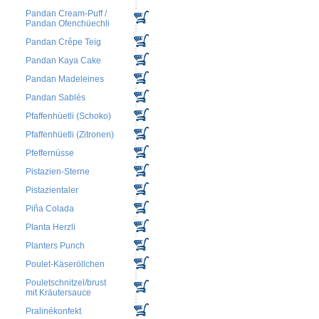
Pandan Cream-Puff /
Pandan Ofenchüechli
Pandan Crêpe Teig
Pandan Kaya Cake
Pandan Madeleines
Pandan Sablés
Pfaffenhüetli (Schoko)
Pfaffenhüetli (Zitronen)
Pfeffernüsse
Pistazien-Sterne
Pistazientaler
Piña Colada
Planta Herzli
Planters Punch
Poulet-Käseröllchen
Pouletschnitzel/brust
mit Kräutersauce
Pralinékonfekt