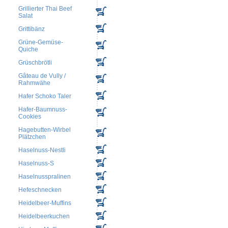
Grillierter Thai Beef
Salat
Grittibänz
Grüne-Gemüse-
Quiche
Grüschbrötli
Gâteau de Vully /
Rahmwähe
Hafer Schoko Taler
Hafer-Baumnuss-
Cookies
Hagebutten-Wirbel
Plätzchen
Haselnuss-Nestli
Haselnuss-S
Haselnusspralinen
Hefeschnecken
Heidelbeer-Muffins
Heidelbeerkuchen