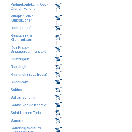
Pralinékonfekt mit Ovo-
Crunch-Füllung
Pumpkin Pie /
Kürbiskuchen
Rahmpralinés
Rindscurry mit
Kichererbsen
Roti Prata -
Singapurean Pancake
Rumkugeln
Rumringli
Rumringli (Betty Bossi)
Rüeblicake
Sablés
Safran-Schümli
Sahne-Vanille Konfekt
Saint-Honoré Torte
Sangria
Sauerteig Walnuss-