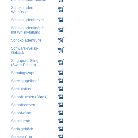
Schokoladen-
Walnüsse
Schokoladenbrezel
Schokoladenknöpfe
mit Whiskyfüllung
Schokoladentrüffel
Schwarz-Weiss-
Gebäck
Singapore-Sling
(Swiss Edition)
Sonntagszopf
Speckgugelhopf
Spekulatius
Spinatkuchen (Börek)
Spinattaschen
Spinatwähe
Spitzbuebe
Spritzgebäck
Stanley-Cup