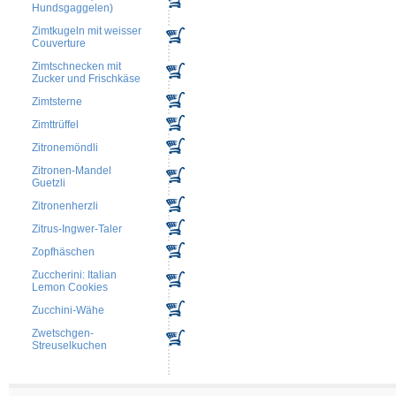
Hundsgaggelen)
Zimtkugeln mit weisser
Couverture
Zimtschnecken mit
Zucker und Frischkäse
Zimtsterne
Zimttrüffel
Zitronemöndli
Zitronen-Mandel
Guetzli
Zitronenherzli
Zitrus-Ingwer-Taler
Zopfhäschen
Zuccherini: Italian
Lemon Cookies
Zucchini-Wähe
Zwetschgen-
Streuselkuchen