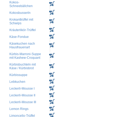
Kokos-
Schneebällchen
Kokosbusserln
Krokanttrüffel mit
Schwips
Kräuterlikör-Trüffel
Käse-Fondue
Käsekuchen nach
Hausfrauenart
Kürbis-Marroni-Suppe
mit Kashew-Croquant
Kürbisbuchteln mit
Käse / Kürbisbrot
Kürbissuppe
Lebkuchen
Leckerli-Mousse I
Leckerli-Mousse II
Leckerli-Mousse III
Lemon Rings
Limoncello-Trüffel