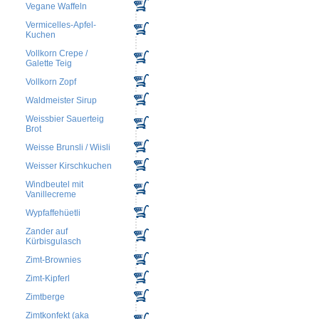
Vegane Waffeln
Vermicelles-Apfel-
Kuchen
Vollkorn Crepe /
Galette Teig
Vollkorn Zopf
Waldmeister Sirup
Weissbier Sauerteig
Brot
Weisse Brunsli / Wiisli
Weisser Kirschkuchen
Windbeutel mit
Vanillecreme
Wypfaffehüetli
Zander auf
Kürbisgulasch
Zimt-Brownies
Zimt-Kipferl
Zimtberge
Zimtkonfekt (aka