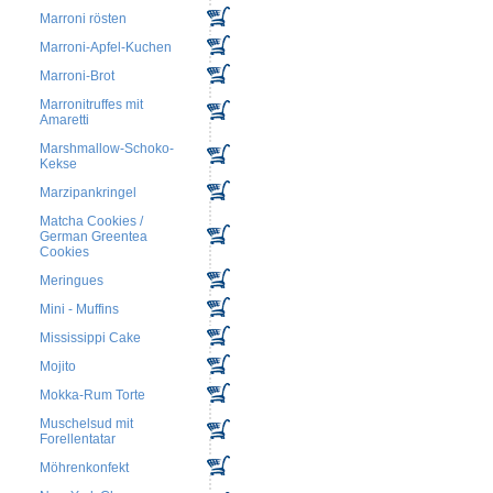
Marroni rösten
Marroni-Apfel-Kuchen
Marroni-Brot
Marronitruffes mit
Amaretti
Marshmallow-Schoko-
Kekse
Marzipankringel
Matcha Cookies /
German Greentea
Cookies
Meringues
Mini - Muffins
Mississippi Cake
Mojito
Mokka-Rum Torte
Muschelsud mit
Forellentatar
Möhrenkonfekt