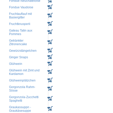
Fondue Neuchateloise
Fondue Vaudoise
Fruchtauflauf mit
Basiergitter
Fruchtknusperli
Gateau Tatin aux
Pommes
Getränkter
Zitronencake
Gewürzstängelchen
Ginger Snaps
Glühwein
Glühwein mit Zimt und
Kardamon
Glühweinplätzchen
Gorgonzola Rahm-
Sösse
Gorgonzola-Zucchetti
Spaghetti
Graukassuppn -
Graukäsesuppe