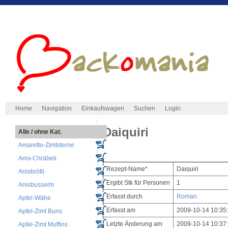
Home
Navigation
Einkaufswagen
Suchen
Login
Daiquiri
Alle / ohne Kat.
Amaretto-Zimtsterne
Anis-Chräbeli
Rezept-Name*
Daiquiri
Anisbrötli
Ergibt Stk für Personen
1
Anisbusserln
Erfasst durch
Roman
Apfel-Wähe
Erfasst am
2009-10-14 10:35
Apfel-Zimt Buns
Letzte Änderung am
2009-10-14 10:37
Apfel-Zimt Muffins