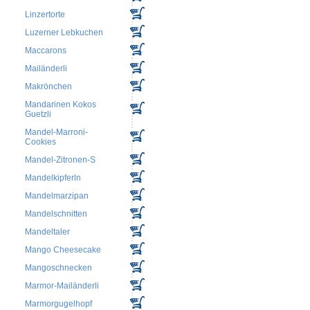
Linzertorte
Luzerner Lebkuchen
Maccarons
Mailänderli
Makrönchen
Mandarinen Kokos
Guetzli
Mandel-Marroni-
Cookies
Mandel-Zitronen-S
Mandelkipferln
Mandelmarzipan
Mandelschnitten
Mandeltaler
Mango Cheesecake
Mangoschnecken
Marmor-Mailänderli
Marmorgugelhopf