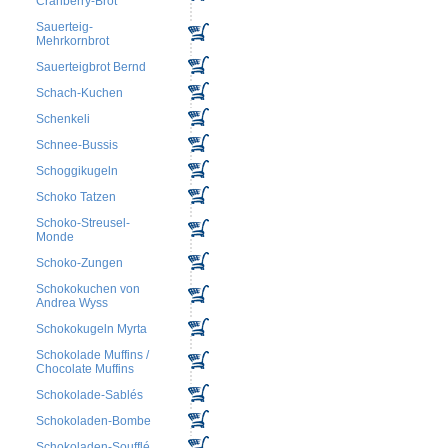
Cranberry-Brot
Sauerteig-
Mehrkornbrot
Sauerteigbrot Bernd
Schach-Kuchen
Schenkeli
Schnee-Bussis
Schoggikugeln
Schoko Tatzen
Schoko-Streusel-
Monde
Schoko-Zungen
Schokokuchen von
Andrea Wyss
Schokokugeln Myrta
Schokolade Muffins /
Chocolate Muffins
Schokolade-Sablés
Schokoladen-Bombe
Schokoladen-Soufflé