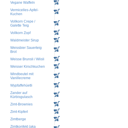
Vegane Waffeln
Vermicelles-Apfel-
Kuchen
Vollkorn Crepe /
Galette Teig
Vollkorn Zopf
Waldmeister Sirup
Weissbier Sauerteig
Brot
Weisse Brunsli / Wiisli
Weisser Kirschkuchen
Windbeutel mit
Vanillecreme
Wypfaffehüetli
Zander auf
Kürbisgulasch
Zimt-Brownies
Zimt-Kipferl
Zimtberge
Zimtkonfekt (aka