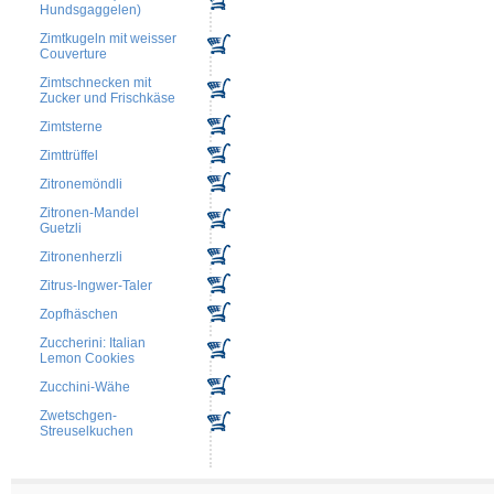
Hundsgaggelen)
Zimtkugeln mit weisser
Couverture
Zimtschnecken mit
Zucker und Frischkäse
Zimtsterne
Zimttrüffel
Zitronemöndli
Zitronen-Mandel
Guetzli
Zitronenherzli
Zitrus-Ingwer-Taler
Zopfhäschen
Zuccherini: Italian
Lemon Cookies
Zucchini-Wähe
Zwetschgen-
Streuselkuchen