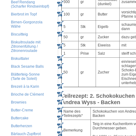
300
gr
zusamme
Beef Rendang
(dunkel)
(Scharfer Rindseintopf)
vorsichti
Bierbrot im Topf
100
gr
Butter
Pfanne 
Birnen-Gorgonzola
schaumi
Wähe
5
Stk
Eigelb
dann
Biscuitteig
50
gr
Zucker
dazu ge
Biskuitroulade mit
5
Stk
Eiweiss
mit
Zitronenfüllung /
Zitronenroulade
1
Prise
Salz
steiff sc
Biskuittaler
einriese
schlage
Black Sesame Balls
Schoko-
50
gr
Zucher
Blätterteig-Sonne
zum Eige
(Tarte de Soleil)
Eischnee
unterheb
Brezeli à la Karin
Brioche de Clément
Teilrezept: 2. Schokokuchen
Andrea Wyss - Backen
Brownies
Butter-Creme
Name des
Schokokuchen von Andrea
Teilrezepts*
Backen
Buttercake
Teig in eine Kuchenform 
Butterherzen
Durchmesser geben.
Bemerkung
Bärlauch-Zupfbrot