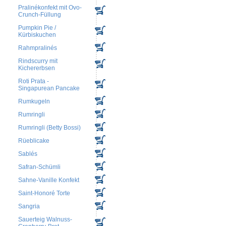
Pralinékonfekt mit Ovo-
Crunch-Füllung
Pumpkin Pie /
Kürbiskuchen
Rahmpralinés
Rindscurry mit
Kichererbsen
Roti Prata -
Singapurean Pancake
Rumkugeln
Rumringli
Rumringli (Betty Bossi)
Rüeblicake
Sablés
Safran-Schümli
Sahne-Vanille Konfekt
Saint-Honoré Torte
Sangria
Sauerteig Walnuss-