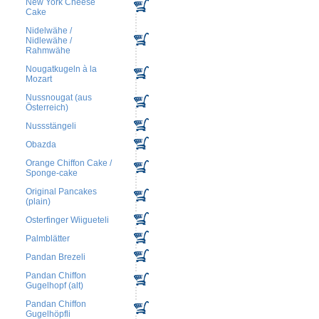
New York Cheese
Cake
Nidelwähe /
Nidlewähe /
Rahmwähe
Nougatkugeln à la
Mozart
Nussnougat (aus
Österreich)
Nussstängeli
Obazda
Orange Chiffon Cake /
Sponge-cake
Original Pancakes
(plain)
Osterfinger Wiigueteli
Palmblätter
Pandan Brezeli
Pandan Chiffon
Gugelhopf (alt)
Pandan Chiffon
Gugelhöpfli