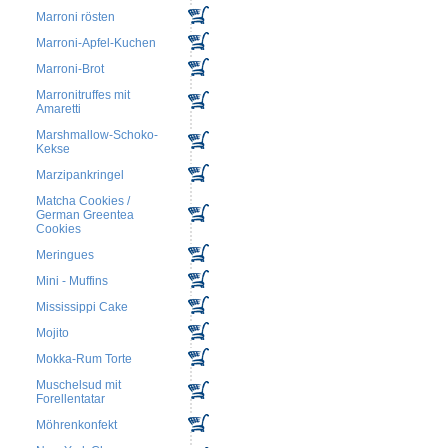
Marroni rösten
Marroni-Apfel-Kuchen
Marroni-Brot
Marronitruffes mit
Amaretti
Marshmallow-Schoko-
Kekse
Marzipankringel
Matcha Cookies /
German Greentea
Cookies
Meringues
Mini - Muffins
Mississippi Cake
Mojito
Mokka-Rum Torte
Muschelsud mit
Forellentatar
Möhrenkonfekt