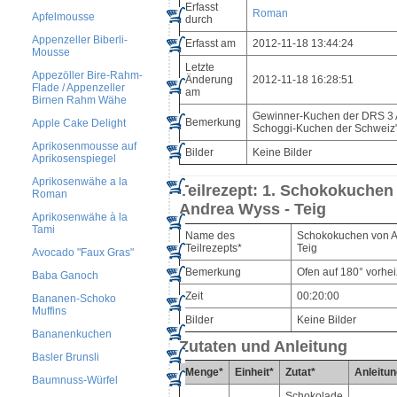
Erfasst
Roman
Apfelmousse
durch
Appenzeller Biberli-
Erfasst am
2012-11-18 13:44:24
Mousse
Letzte
Appezöller Bire-Rahm-
Änderung
2012-11-18 16:28:51
Flade / Appenzeller
am
Birnen Rahm Wähe
Gewinner-Kuchen der DRS 3 A
Bemerkung
Apple Cake Delight
Schoggi-Kuchen der Schweiz"
Aprikosenmousse auf
Bilder
Keine Bilder
Aprikosenspiegel
Aprikosenwähe a la
Teilrezept: 1. Schokokuchen
Roman
Andrea Wyss - Teig
Aprikosenwähe à la
Tami
Name des
Schokokuchen von A
Teilrezepts*
Teig
Avocado "Faux Gras"
Bemerkung
Ofen auf 180° vorhe
Baba Ganoch
Zeit
00:20:00
Bananen-Schoko
Muffins
Bilder
Keine Bilder
Bananenkuchen
Zutaten und Anleitung
Basler Brunsli
Menge*
Einheit*
Zutat*
Anleitun
Baumnuss-Würfel
Schokolade