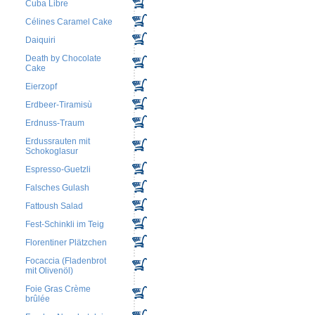
Cuba Libre
Célines Caramel Cake
Daiquiri
Death by Chocolate
Cake
Eierzopf
Erdbeer-Tiramisù
Erdnuss-Traum
Erdussrauten mit
Schokoglasur
Espresso-Guetzli
Falsches Gulash
Fattoush Salad
Fest-Schinkli im Teig
Florentiner Plätzchen
Focaccia (Fladenbrot
mit Olivenöl)
Foie Gras Crème
brûlée