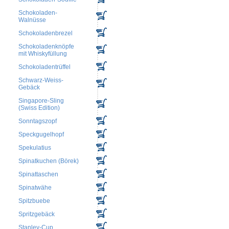
Schokoladen-
Walnüsse
Schokoladenbrezel
Schokoladenknöpfe
mit Whiskyfüllung
Schokoladentrüffel
Schwarz-Weiss-
Gebäck
Singapore-Sling
(Swiss Edition)
Sonntagszopf
Speckgugelhopf
Spekulatius
Spinatkuchen (Börek)
Spinattaschen
Spinatwähe
Spitzbuebe
Spritzgebäck
Stanley-Cup