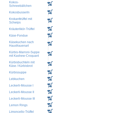
Kokos-
Schneebällchen
Kokosbusserln
Krokanttrüffel mit
Schwips
Kräuterlikör-Trüffel
Käse-Fondue
Käsekuchen nach
Hausfrauenart
Kürbis-Marroni-Suppe
mit Kashew-Croquant
Kürbisbuchteln mit
Käse / Kürbisbrot
Kürbissuppe
Lebkuchen
Leckerli-Mousse I
Leckerli-Mousse II
Leckerli-Mousse III
Lemon Rings
Limoncello-Trüffel