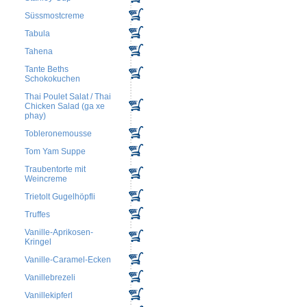
Süssmostcreme
Tabula
Tahena
Tante Beths
Schokokuchen
Thai Poulet Salat / Thai
Chicken Salad (ga xe
phay)
Tobleronemousse
Tom Yam Suppe
Traubentorte mit
Weincreme
Trietolt Gugelhöpfli
Truffes
Vanille-Aprikosen-
Kringel
Vanille-Caramel-Ecken
Vanillebrezeli
Vanillekipferl