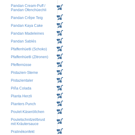
Pandan Cream-Puff /
Pandan Ofenchüechli
Pandan Crêpe Teig
Pandan Kaya Cake
Pandan Madeleines
Pandan Sablés
Pfaffenhüetli (Schoko)
Pfaffenhüetli (Zitronen)
Pfeffernüsse
Pistazien-Sterne
Pistazientaler
Piña Colada
Planta Herzli
Planters Punch
Poulet-Käseröllchen
Pouletschnitzel/brust
mit Kräutersauce
Pralinékonfekt