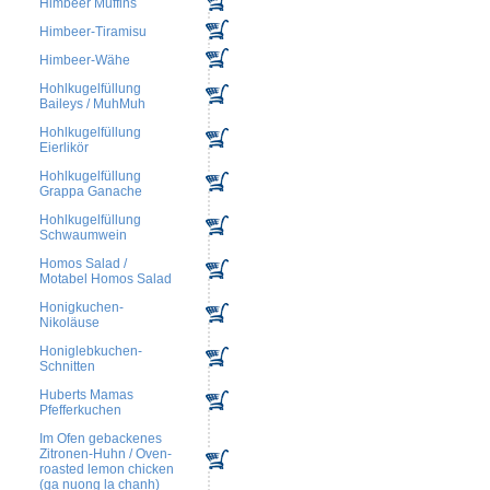
Himbeer Muffins
Himbeer-Tiramisu
Himbeer-Wähe
Hohlkugelfüllung
Baileys / MuhMuh
Hohlkugelfüllung
Eierlikör
Hohlkugelfüllung
Grappa Ganache
Hohlkugelfüllung
Schwaumwein
Homos Salad /
Motabel Homos Salad
Honigkuchen-
Nikoläuse
Honiglebkuchen-
Schnitten
Huberts Mamas
Pfefferkuchen
Im Ofen gebackenes
Zitronen-Huhn / Oven-
roasted lemon chicken
(ga nuong la chanh)