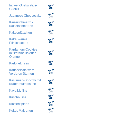
Ingwer-Spekulatius-
Guetzli
Japanese Cheesecake
Kaiserschmarrn -
Kaiserschmarren
Kakaoplätzchen
Kalte/ warme
Pfirsichsuppe
Kardamom-Cookies
mit karamellisierter
Orange
Kartoffelgratin
Kartoffelsalat vom
Vorderen Sternen
Kastanien-Gnocchi mit
Kräuterbuttersauce
Kaya Muffins
Kirschnüsse
Klosterkipferln
Kokos Makronen