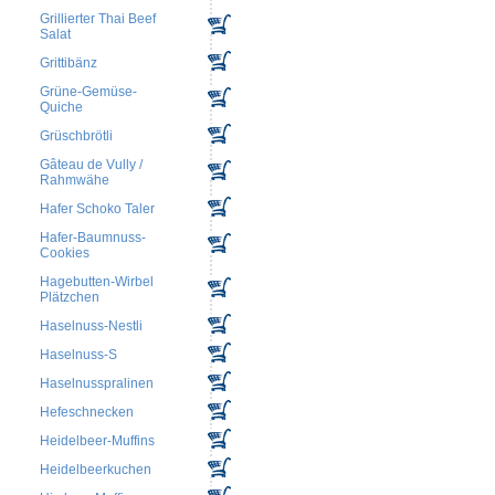
Grillierter Thai Beef
Salat
Grittibänz
Grüne-Gemüse-
Quiche
Grüschbrötli
Gâteau de Vully /
Rahmwähe
Hafer Schoko Taler
Hafer-Baumnuss-
Cookies
Hagebutten-Wirbel
Plätzchen
Haselnuss-Nestli
Haselnuss-S
Haselnusspralinen
Hefeschnecken
Heidelbeer-Muffins
Heidelbeerkuchen