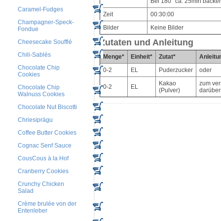
Bei 180° ca. 25min backe
Caramel-Fudges
Zeit
00:30:00
Champagner-Speck-
Bilder
Keine Bilder
Fondue
Zutaten und Anleitung
Cheesecake Soufflé
Chili-Sablés
Menge*
Einheit*
Zutat*
Anleitu
Chocolate Chip
0-2
EL
Puderzucker
oder
Cookies
Kakao
zum ver
0-2
EL
Chocolate Chip
(Pulver)
darüber
Walnuss Cookies
Chocolate Nut Biscotti
Chriesiprägu
Coffee Butter Cookies
Cognac Senf Sauce
CousCous à la Hof
Cranberry Cookies
Crunchy Chicken
Salad
Crème brulée von der
Entenleber