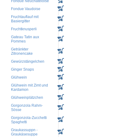
Fondue Neuchateloise
Fondue Vaudoise
Fruchtauflauf mit
Basiergitter
Fruchtknusperli
Gateau Tatin aux
Pommes
Getränkter
Zitronencake
Gewürzstängelchen
Ginger Snaps
Glühwein
Glühwein mit Zimt und
Kardamon
Glühweinplätzchen
Gorgonzola Rahm-
Sösse
Gorgonzola-Zucchetti
Spaghetti
Graukassuppn -
Graukäsesuppe