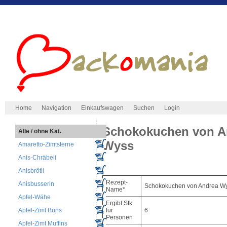
Home
Navigation
Einkaufswagen
Suchen
Login
Schokokuchen von A
Alle / ohne Kat.
Wyss
Amaretto-Zimtsterne
Anis-Chräbeli
Anisbrötli
Rezept-
Anisbusserln
Schokokuchen von Andrea W
Name*
Apfel-Wähe
Ergibt Stk
Apfel-Zimt Buns
für
6
Personen
Apfel-Zimt Muffins