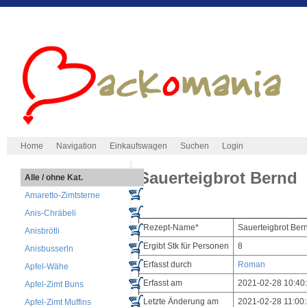
Home
Navigation
Einkaufswagen
Suchen
Login
Sauerteigbrot Bernd
Alle / ohne Kat.
Amaretto-Zimtsterne
Anis-Chräbeli
Rezept-Name*
Sauerteigbrot Ber
Anisbrötli
Ergibt Stk für Personen
8
Anisbusserln
Erfasst durch
Roman
Apfel-Wähe
Erfasst am
2021-02-28 10:40
Apfel-Zimt Buns
Letzte Änderung am
2021-02-28 11:00
Apfel-Zimt Muffins