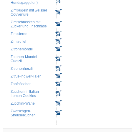
Hundsgaggelen)
Zimtkugeln mit weisser
Couverture
Zimtschnecken mit
Zucker und Frischkäse
Zimtsterne
Zimttrüffel
Zitronemöndli
Zitronen-Mandel
Guetzli
Zitronenherzli
Zitrus-Ingwer-Taler
Zopfhäschen
Zuccherini: Italian
Lemon Cookies
Zucchini-Wähe
Zwetschgen-
Streuselkuchen