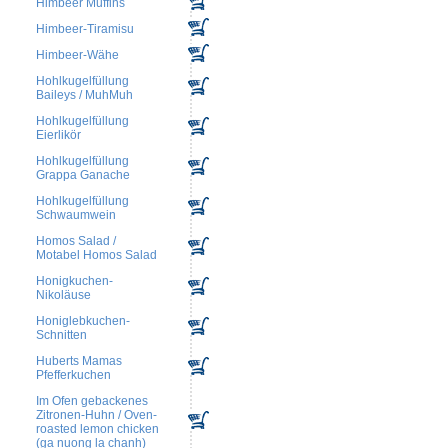
Himbeer Muffins
Himbeer-Tiramisu
Himbeer-Wähe
Hohlkugelfüllung
Baileys / MuhMuh
Hohlkugelfüllung
Eierlikör
Hohlkugelfüllung
Grappa Ganache
Hohlkugelfüllung
Schwaumwein
Homos Salad /
Motabel Homos Salad
Honigkuchen-
Nikoläuse
Honiglebkuchen-
Schnitten
Huberts Mamas
Pfefferkuchen
Im Ofen gebackenes
Zitronen-Huhn / Oven-
roasted lemon chicken
(ga nuong la chanh)