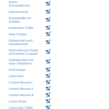
Kokos-
Schneebällchen
Kokosbusserln
Krokanttrüffel mit
Schwips
Kräuterlikör-Trüffel
Käse-Fondue
Käsekuchen nach
Hausfrauenart
Kürbis-Marroni-Suppe
mit Kashew-Croquant
Kürbisbuchteln mit
Käse / Kürbisbrot
Kürbissuppe
Lebkuchen
Leckerli-Mousse I
Leckerli-Mousse II
Leckerli-Mousse III
Lemon Rings
Limoncello-Trüffel