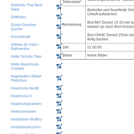
Teilrezepts*
Grillierter Thai Beef
Salat
Backofen und feuerfeste Sch
Umluft aufwärmen.
Grittibänz
Brot MIT Deckel 15-20 min b
Bemerkung
Grüne-Gemüse-
backen (je nach Brot-Grösse
Quiche
Brot OHNE Deckel 25min bei
Grüschbrötli
fertig backen.
Gâteau de Vully /
Zeit
01:00:00
Rahmwähe
Bilder
Keine Bilder
Hafer Schoko Taler
Hafer-Baumnuss-
Cookies
Hagebutten-Wirbel
Plätzchen
Haselnuss-Nestli
Haselnuss-S
Haselnusspralinen
Hefeschnecken
Heidelbeer-Muffins
Heidelbeerkuchen