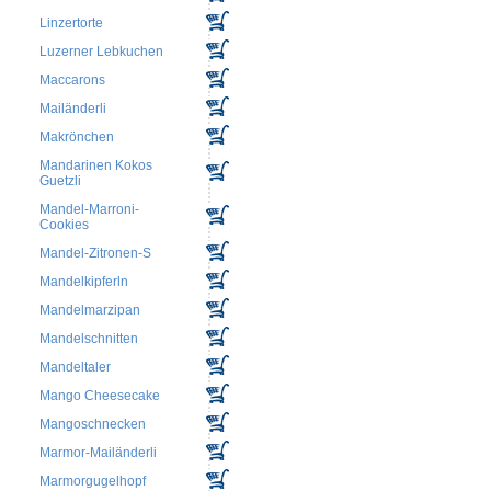
Linzertorte
Luzerner Lebkuchen
Maccarons
Mailänderli
Makrönchen
Mandarinen Kokos
Guetzli
Mandel-Marroni-
Cookies
Mandel-Zitronen-S
Mandelkipferln
Mandelmarzipan
Mandelschnitten
Mandeltaler
Mango Cheesecake
Mangoschnecken
Marmor-Mailänderli
Marmorgugelhopf