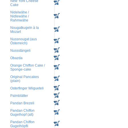
New York Cheese
Cake
Nidelwähe /
Nidlewähe /
Rahmwähe
Nougatkugeln à la
Mozart
Nussnougat (aus
Österreich)
Nussstängeli
Obazda
Orange Chiffon Cake /
Sponge-cake
Original Pancakes
(plain)
Osterfinger Wiigueteli
Palmblätter
Pandan Brezeli
Pandan Chiffon
Gugelhopf (alt)
Pandan Chiffon
Gugelhöpfli