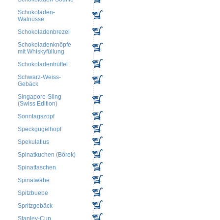
Schokoladen-
Walnüsse
Schokoladenbrezel
Schokoladenknöpfe
mit Whiskyfüllung
Schokoladentrüffel
Schwarz-Weiss-
Gebäck
Singapore-Sling
(Swiss Edition)
Sonntagszopf
Speckgugelhopf
Spekulatius
Spinatkuchen (Börek)
Spinattaschen
Spinatwähe
Spitzbuebe
Spritzgebäck
Stanley-Cup