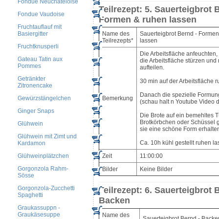
Fondue Neuchateloise
Teilrezept: 5. Sauerteigbrot 
Fondue Vaudoise
Formen & ruhen lassen
Fruchtauflauf mit
Basiergitter
Name des
Sauerteigbrot Bernd - Formen
Teilrezepts*
lassen
Fruchtknusperli
Die Arbeitsfläche anfeuchten,
Gateau Tatin aux
die Arbeitsfläche stürzen und
Pommes
aufteilen.
Getränkter
30 min auf der Arbeitsfläche 
Zitronencake
Danach die spezielle Formun
Gewürzstängelchen
Bemerkung
(schau halt n Youtube Video 
Ginger Snaps
Die Brote auf ein bemehltes T
Brotkörbchen oder Schüssel 
Glühwein
sie eine schöne Form erhalte
Glühwein mit Zimt und
Ca. 10h kühl gestellt ruhen la
Kardamon
Glühweinplätzchen
Zeit
11:00:00
Gorgonzola Rahm-
Bilder
Keine Bilder
Sösse
Gorgonzola-Zucchetti
Teilrezept: 6. Sauerteigbrot 
Spaghetti
Backen
Graukassuppn -
Graukäsesuppe
Name des
Sauerteigbrot Bernd - Backe