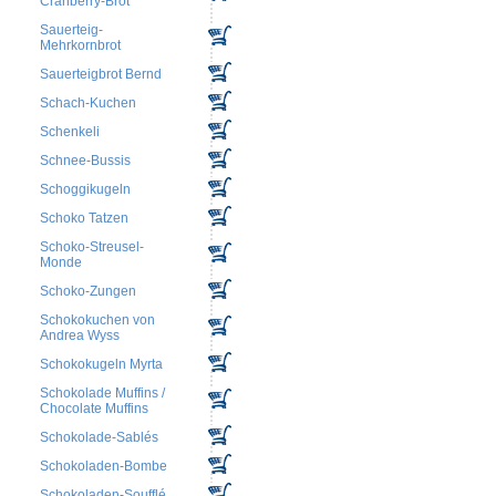
Cranberry-Brot
Sauerteig-
Mehrkornbrot
Sauerteigbrot Bernd
Schach-Kuchen
Schenkeli
Schnee-Bussis
Schoggikugeln
Schoko Tatzen
Schoko-Streusel-
Monde
Schoko-Zungen
Schokokuchen von
Andrea Wyss
Schokokugeln Myrta
Schokolade Muffins /
Chocolate Muffins
Schokolade-Sablés
Schokoladen-Bombe
Schokoladen-Soufflé