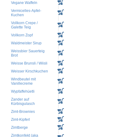
Vegane Waffeln
Vermicelles-Apfel-
Kuchen
Vollkorn Crepe /
Galette Teig
Vollkorn Zopf
Waldmeister Sirup
Weissbier Sauerteig
Brot
Weisse Brunsli / Wiisli
Weisser Kirschkuchen
Windbeutel mit
Vanillecreme
Wypfaffehüetli
Zander auf
Kürbisgulasch
Zimt-Brownies
Zimt-Kipferl
Zimtberge
Zimtkonfekt (aka