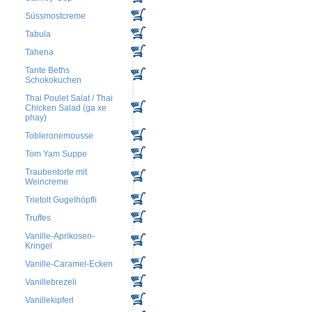
Süssmostcreme
Tabula
Tahena
Tante Beths
Schokokuchen
Thai Poulet Salat / Thai
Chicken Salad (ga xe
phay)
Tobleronemousse
Tom Yam Suppe
Traubentorte mit
Weincreme
Trietolt Gugelhöpfli
Truffes
Vanille-Aprikosen-
Kringel
Vanille-Caramel-Ecken
Vanillebrezeli
Vanillekipferl