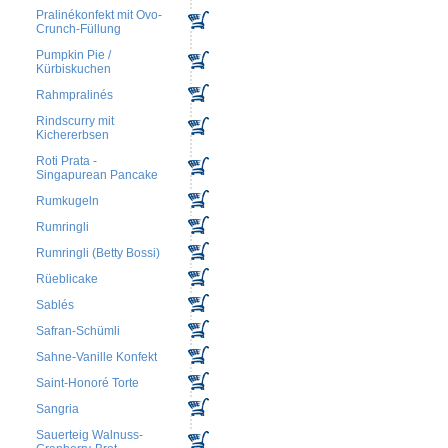
Pralinékonfekt mit Ovo-
Crunch-Füllung
Pumpkin Pie /
Kürbiskuchen
Rahmpralinés
Rindscurry mit
Kichererbsen
Roti Prata -
Singapurean Pancake
Rumkugeln
Rumringli
Rumringli (Betty Bossi)
Rüeblicake
Sablés
Safran-Schümli
Sahne-Vanille Konfekt
Saint-Honoré Torte
Sangria
Sauerteig Walnuss-