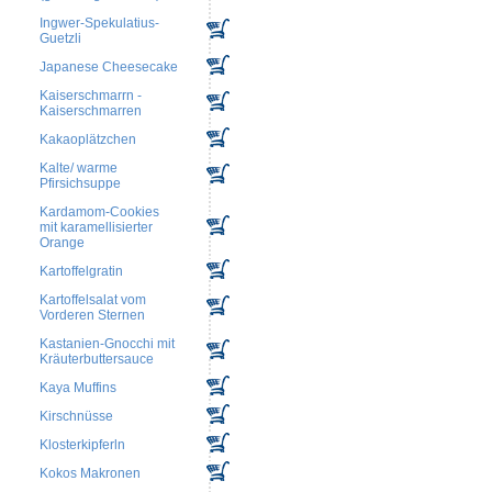
Ingwer-Spekulatius-
Guetzli
Japanese Cheesecake
Kaiserschmarrn -
Kaiserschmarren
Kakaoplätzchen
Kalte/ warme
Pfirsichsuppe
Kardamom-Cookies
mit karamellisierter
Orange
Kartoffelgratin
Kartoffelsalat vom
Vorderen Sternen
Kastanien-Gnocchi mit
Kräuterbuttersauce
Kaya Muffins
Kirschnüsse
Klosterkipferln
Kokos Makronen