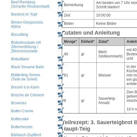
Beef Rendang
Am besten um 7 Uhr mo
Bemerkung
(Scharfer Rindseintopf)
Schritt starten!
Bierbrot im Topf
Zeit
10:00:00
Birnen-Gorgonzola
Bilder
Keine Bilder
Wähe
Zutaten und Anleitung
Biscuitteig
Menge*
Einheit*
Zutat*
Anlei
Biskuitroulade mit
Zitronenfüllung /
mit 40
Zitronenroulade
Mehl
40
gr
Brotme
(Vollkornmehl)
und
Biskuittaler
in der
Black Sesame Balls
Küche
Blätterteig-Sonne
81
gr
Wasser
min m
(Tarte de Soleil)
ein gl
entste
Brezeli à la Karin
Den B
Brioche de Clément
geben
Sauerteig-
8
gr
misch
Ansatz
Brownies
10 h r
Butter-Creme
Buttercake
Teilrezept: 3. Sauerteigbrot 
Butterherzen
Haupt-Teig
Bärlauch-Zupfbrot