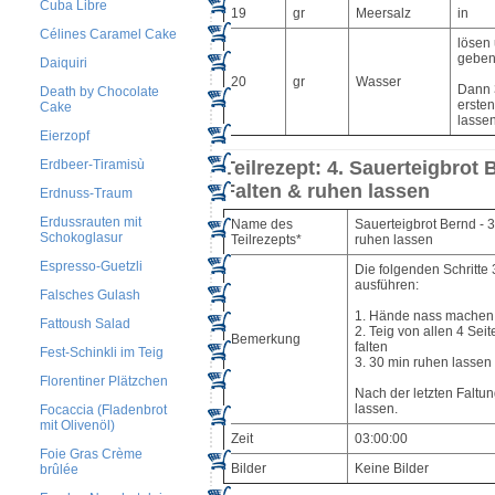
Cuba Libre
19
gr
Meersalz
in
Célines Caramel Cake
lösen
geben
Daiquiri
20
gr
Wasser
Dann 
Death by Chocolate
ersten
Cake
lassen
Eierzopf
Erdbeer-Tiramisù
Teilrezept: 4. Sauerteigbrot 
Falten & ruhen lassen
Erdnuss-Traum
Erdussrauten mit
Name des
Sauerteigbrot Bernd - 3
Schokoglasur
Teilrezepts*
ruhen lassen
Espresso-Guetzli
Die folgenden Schritte 
ausführen:
Falsches Gulash
1. Hände nass machen
Fattoush Salad
2. Teig von allen 4 Sei
Bemerkung
falten
Fest-Schinkli im Teig
3. 30 min ruhen lassen
Florentiner Plätzchen
Nach der letzten Faltun
lassen.
Focaccia (Fladenbrot
mit Olivenöl)
Zeit
03:00:00
Foie Gras Crème
Bilder
Keine Bilder
brûlée