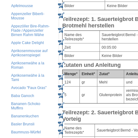
Apfelmousse
Bilder
Keine Bilder
Appenzeller Biberli-
Mousse
Teilrezept: 1. Sauerteigbrot 
Brotmehl herstellen
Appezöller Bire-Rahm-
Flade / Appenzeller
Name des
Sauerteigbrot Bernd 
Birnen Rahm Wähe
Teilrezepts*
herstellen
Apple Cake Delight
Zeit
00:05:00
Aprikosenmousse auf
Aprikosenspiegel
Bilder
Keine Bilder
Aprikosenwähe a la
Zutaten und Anleitung
Roman
Menge*
Einheit*
Zutat*
Anleit
Aprikosenwähe à la
Tami
124
gr
Mehl
und
Avocado "Faux Gras"
vermis
5
gr
Glutenprotein
als Br
Baba Ganoch
bezeic
Bananen-Schoko
Muffins
Teilrezept: 2. Sauerteigbrot 
Bananenkuchen
Vorteig
Basler Brunsli
Name des
Sauerteigbrot Bernd - Vo
Baumnuss-Würfel
Teilrezepts*