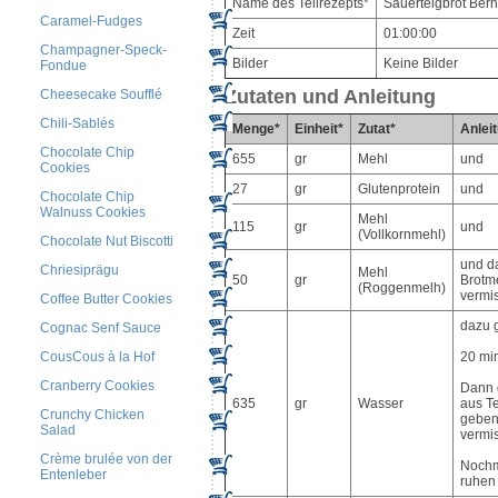
Name des Teilrezepts*
Sauerteigbrot Bern
Caramel-Fudges
Zeit
01:00:00
Champagner-Speck-
Bilder
Keine Bilder
Fondue
Zutaten und Anleitung
Cheesecake Soufflé
Chili-Sablés
Menge*
Einheit*
Zutat*
Anlei
Chocolate Chip
655
gr
Mehl
und
Cookies
27
gr
Glutenprotein
und
Chocolate Chip
Walnuss Cookies
Mehl
115
gr
und
(Vollkornmehl)
Chocolate Nut Biscotti
und da
Chriesiprägu
Mehl
50
gr
Brotme
(Roggenmelh)
vermi
Coffee Butter Cookies
dazu 
Cognac Senf Sauce
CousCous à la Hof
20 mi
Cranberry Cookies
Dann 
635
gr
Wasser
aus Te
Crunchy Chicken
geben
Salad
vermi
Crème brulée von der
Nochm
Entenleber
ruhen