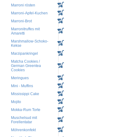
Marroni rösten
Marroni-Apfel-Kuchen
Marroni-Brot
Marronitruffes mit
Amaretti
Marshmallow-Schoko-
Kekse
Marzipankringel
Matcha Cookies /
German Greentea
Cookies
Meringues
Mini - Muffins
Mississippi Cake
Mojito
Mokka-Rum Torte
Muschelsud mit
Forellentatar
Möhrenkonfekt