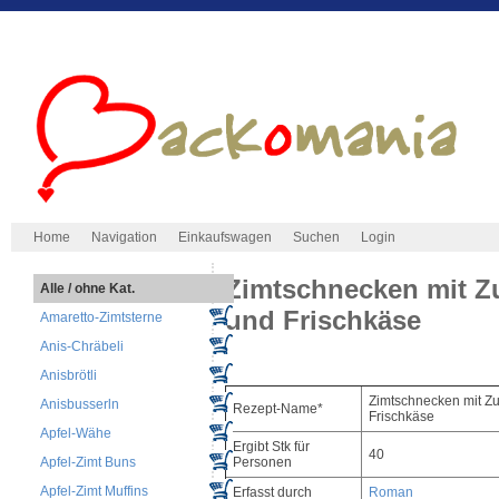
Home
Navigation
Einkaufswagen
Suchen
Login
Zimtschnecken mit Z
Alle / ohne Kat.
und Frischkäse
Amaretto-Zimtsterne
Anis-Chräbeli
Anisbrötli
Zimtschnecken mit Z
Anisbusserln
Rezept-Name*
Frischkäse
Apfel-Wähe
Ergibt Stk für
40
Apfel-Zimt Buns
Personen
Apfel-Zimt Muffins
Erfasst durch
Roman