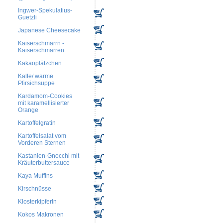
Ingwer-Spekulatius-
Guetzli
Japanese Cheesecake
Kaiserschmarrn -
Kaiserschmarren
Kakaoplätzchen
Kalte/ warme
Pfirsichsuppe
Kardamom-Cookies
mit karamellisierter
Orange
Kartoffelgratin
Kartoffelsalat vom
Vorderen Sternen
Kastanien-Gnocchi mit
Kräuterbuttersauce
Kaya Muffins
Kirschnüsse
Klosterkipferln
Kokos Makronen