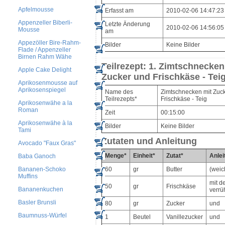
Apfelmousse
Erfasst am
2010-02-06 14:47:23
Appenzeller Biberli-
Letzte Änderung
2010-02-06 14:56:05
Mousse
am
Appezöller Bire-Rahm-
Bilder
Keine Bilder
Flade / Appenzeller
Birnen Rahm Wähe
Teilrezept: 1. Zimtschnecken
Apple Cake Delight
Zucker und Frischkäse - Tei
Aprikosenmousse auf
Aprikosenspiegel
Name des
Zimtschnecken mit Zuc
Teilrezepts*
Frischkäse - Teig
Aprikosenwähe a la
Roman
Zeit
00:15:00
Aprikosenwähe à la
Bilder
Keine Bilder
Tami
Zutaten und Anleitung
Avocado "Faux Gras"
Menge*
Einheit*
Zutat*
Anlei
Baba Ganoch
Bananen-Schoko
60
gr
Butter
(weic
Muffins
mit d
50
gr
Frischkäse
Bananenkuchen
verrü
Basler Brunsli
80
gr
Zucker
und
Baumnuss-Würfel
1
Beutel
Vanillezucker
und