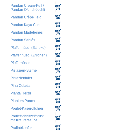
Pandan Cream-Puff /
Pandan Ofenchüechli
Pandan Crêpe Teig
Pandan Kaya Cake
Pandan Madeleines
Pandan Sablés
Pfaffenhüetli (Schoko)
Pfaffenhüetli (Zitronen)
Pfeffernüsse
Pistazien-Sterne
Pistazientaler
Piña Colada
Planta Herzli
Planters Punch
Poulet-Käseröllchen
Pouletschnitzel/brust
mit Kräutersauce
Pralinékonfekt