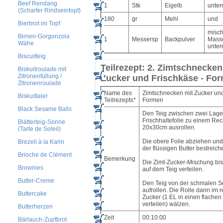
Beef Rendang
1
Stk
Eigelb
unter
(Scharfer Rindseintopf)
180
gr
Mehl
und
Bierbrot im Topf
misch
Birnen-Gorgonzola
1
Messersp
Backpulver
Mass
Wähe
unter
Biscuitteig
Teilrezept: 2. Zimtschnecken
Biskuitroulade mit
Zitronenfüllung /
Zucker und Frischkäse - Fo
Zitronenroulade
Name des
Zimtschnecken mit Zucker und
Biskuittaler
Teilrezepts*
Formen
Black Sesame Balls
Den Teig zwischen zwei Lag
Frischhaltefolie zu einem Re
Blätterteig-Sonne
20x30cm ausrollen.
(Tarte de Soleil)
Die obere Folie abziehen und
Brezeli à la Karin
der flüssigen Butter bestreich
Brioche de Clément
Bemerkung
Die Zimt-Zucker-Mischung bis
Brownies
auf dem Teig verteilen.
Butter-Creme
Den Teig von der schmalen Sei
aufrollen. Die Rolle dann im r
Buttercake
Zucker (1 EL in einen flachen 
verteilen) wälzen.
Butterherzen
Zeit
00:10:00
Bärlauch-Zupfbrot