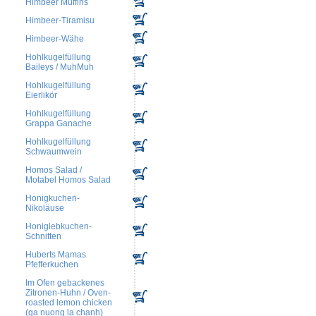
Himbeer Muffins
Himbeer-Tiramisu
Himbeer-Wähe
Hohlkugelfüllung
Baileys / MuhMuh
Hohlkugelfüllung
Eierlikör
Hohlkugelfüllung
Grappa Ganache
Hohlkugelfüllung
Schwaumwein
Homos Salad /
Motabel Homos Salad
Honigkuchen-
Nikoläuse
Honiglebkuchen-
Schnitten
Huberts Mamas
Pfefferkuchen
Im Ofen gebackenes
Zitronen-Huhn / Oven-
roasted lemon chicken
(ga nuong la chanh)