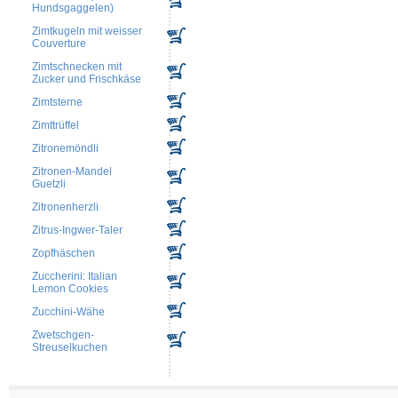
Hundsgaggelen)
Zimtkugeln mit weisser
Couverture
Zimtschnecken mit
Zucker und Frischkäse
Zimtsterne
Zimttrüffel
Zitronemöndli
Zitronen-Mandel
Guetzli
Zitronenherzli
Zitrus-Ingwer-Taler
Zopfhäschen
Zuccherini: Italian
Lemon Cookies
Zucchini-Wähe
Zwetschgen-
Streuselkuchen