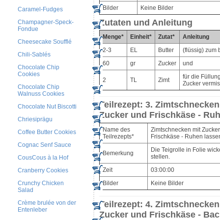
Bilder
Keine Bilder
Caramel-Fudges
Zutaten und Anleitung
Champagner-Speck-
Fondue
Menge*
Einheit*
Zutat*
Anleitung
Cheesecake Soufflé
2-3
EL
Butter
(flüssig) zum 
Chili-Sablés
60
gr
Zucker
und
Chocolate Chip
Cookies
für die Füllun
2
TL
Zimt
Zucker vermi
Chocolate Chip
Walnuss Cookies
Teilrezept: 3. Zimtschnecken
Chocolate Nut Biscotti
Zucker und Frischkäse - Ru
Chriesiprägu
Name des
Zimtschnecken mit Zucke
Coffee Butter Cookies
Teilrezepts*
Frischkäse - Ruhen lasse
Cognac Senf Sauce
Die Teigrolle in Folie wic
Bemerkung
stellen.
CousCous à la Hof
Zeit
03:00:00
Cranberry Cookies
Bilder
Keine Bilder
Crunchy Chicken
Salad
Teilrezept: 4. Zimtschnecken
Crème brulée von der
Entenleber
Zucker und Frischkäse - Ba