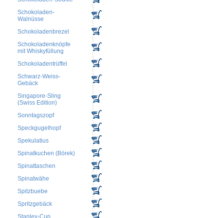
Schokoladen-
Walnüsse
Schokoladenbrezel
Schokoladenknöpfe
mit Whiskyfüllung
Schokoladentrüffel
Schwarz-Weiss-
Gebäck
Singapore-Sling
(Swiss Edition)
Sonntagszopf
Speckgugelhopf
Spekulatius
Spinatkuchen (Börek)
Spinattaschen
Spinatwähe
Spitzbuebe
Spritzgebäck
Stanley-Cup