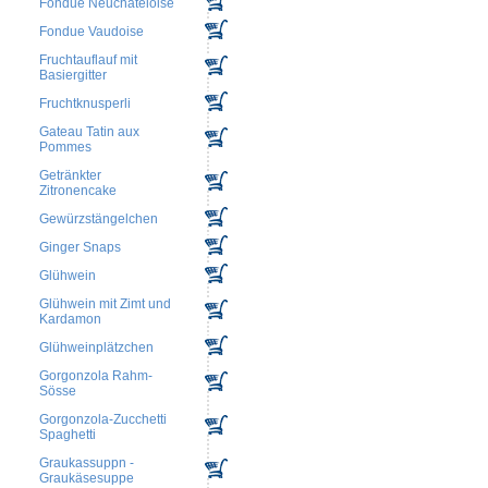
Fondue Neuchateloise
Fondue Vaudoise
Fruchtauflauf mit
Basiergitter
Fruchtknusperli
Gateau Tatin aux
Pommes
Getränkter
Zitronencake
Gewürzstängelchen
Ginger Snaps
Glühwein
Glühwein mit Zimt und
Kardamon
Glühweinplätzchen
Gorgonzola Rahm-
Sösse
Gorgonzola-Zucchetti
Spaghetti
Graukassuppn -
Graukäsesuppe