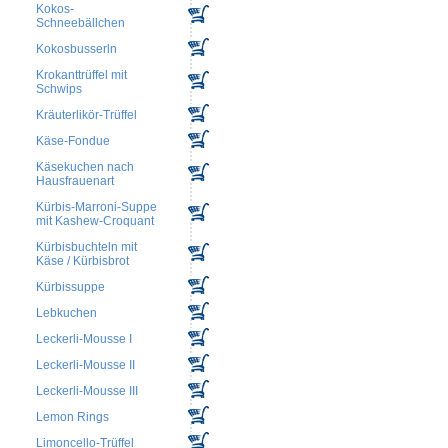
Kokos-
Schneebällchen
Kokosbusserln
Krokanttrüffel mit
Schwips
Kräuterlikör-Trüffel
Käse-Fondue
Käsekuchen nach
Hausfrauenart
Kürbis-Marroni-Suppe
mit Kashew-Croquant
Kürbisbuchteln mit
Käse / Kürbisbrot
Kürbissuppe
Lebkuchen
Leckerli-Mousse I
Leckerli-Mousse II
Leckerli-Mousse III
Lemon Rings
Limoncello-Trüffel