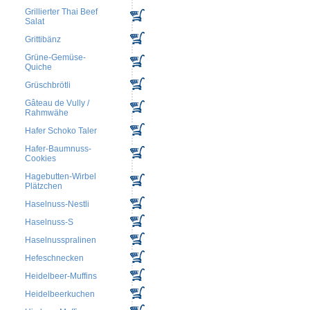
Grillierter Thai Beef
Salat
Grittibänz
Grüne-Gemüse-
Quiche
Grüschbrötli
Gâteau de Vully /
Rahmwähe
Hafer Schoko Taler
Hafer-Baumnuss-
Cookies
Hagebutten-Wirbel
Plätzchen
Haselnuss-Nestli
Haselnuss-S
Haselnusspralinen
Hefeschnecken
Heidelbeer-Muffins
Heidelbeerkuchen