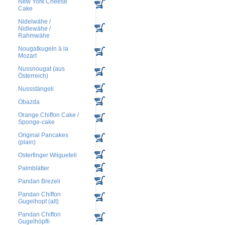
New York Cheese
Cake
Nidelwähe /
Nidlewähe /
Rahmwähe
Nougatkugeln à la
Mozart
Nussnougat (aus
Österreich)
Nussstängeli
Obazda
Orange Chiffon Cake /
Sponge-cake
Original Pancakes
(plain)
Osterfinger Wiigueteli
Palmblätter
Pandan Brezeli
Pandan Chiffon
Gugelhopf (alt)
Pandan Chiffon
Gugelhöpfli