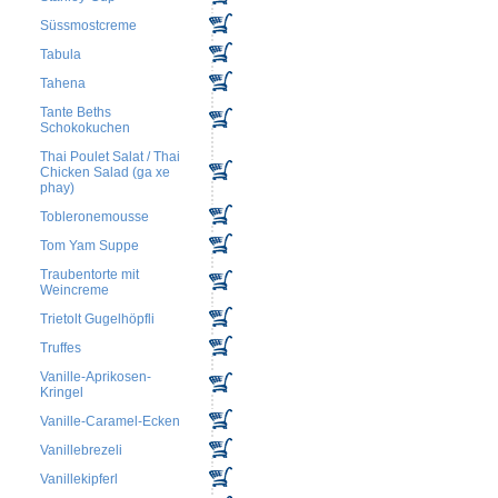
Süssmostcreme
Tabula
Tahena
Tante Beths
Schokokuchen
Thai Poulet Salat / Thai
Chicken Salad (ga xe
phay)
Tobleronemousse
Tom Yam Suppe
Traubentorte mit
Weincreme
Trietolt Gugelhöpfli
Truffes
Vanille-Aprikosen-
Kringel
Vanille-Caramel-Ecken
Vanillebrezeli
Vanillekipferl