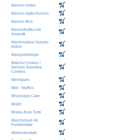
Marroni rösten
Marroni-Apfel-Kuchen
Marroni-Brot
Marronitruffes mit
Amaretti
Marshmallow-Schoko-
Kekse
Marzipankringel
Matcha Cookies /
German Greentea
Cookies
Meringues
Mini - Muffins
Mississippi Cake
Mojito
Mokka-Rum Torte
Muschelsud mit
Forellentatar
Möhrenkonfekt