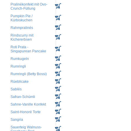
Pralinékonfekt mit Ovo-
Crunch-Füllung
Pumpkin Pie /
Kürbiskuchen
Rahmpralinés
Rindscurry mit
Kichererbsen
Roti Prata -
Singapurean Pancake
Rumkugeln
Rumringli
Rumringli (Betty Bossi)
Rüeblicake
Sablés
Safran-Schümli
Sahne-Vanille Konfekt
Saint-Honoré Torte
Sangria
Sauerteig Walnuss-