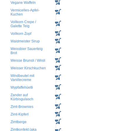
Vegane Waffeln
Vermicelles-Apfel-
Kuchen
Vollkorn Crepe /
Galette Teig
Vollkorn Zopf
Waldmeister Sirup
Weissbier Sauerteig
Brot
Weisse Brunsli / Wiisli
Weisser Kirschkuchen
Windbeutel mit
Vanillecreme
Wypfaffehüetli
Zander auf
Kürbisgulasch
Zimt-Brownies
Zimt-Kipferl
Zimtberge
Zimtkonfekt (aka