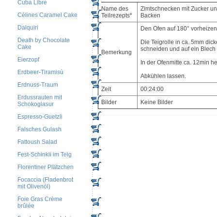
Cuba Libre
Name des
Zimtschnecken mit Zucker un
Célines Caramel Cake
Teilrezepts*
Backen
Daiquiri
Den Ofen auf 180° vorheizen
Death by Chocolate
Die Teigrolle in ca. 5mm dic
Cake
schneiden und auf ein Blech
Bemerkung
Eierzopf
In der Ofenmitte ca. 12min he
Erdbeer-Tiramisù
Abkühlen lassen.
Erdnuss-Traum
Zeit
00:24:00
Erdussrauten mit
Bilder
Keine Bilder
Schokoglasur
Espresso-Guetzli
Falsches Gulash
Fattoush Salad
Fest-Schinkli im Teig
Florentiner Plätzchen
Focaccia (Fladenbrot
mit Olivenöl)
Foie Gras Crème
brûlée