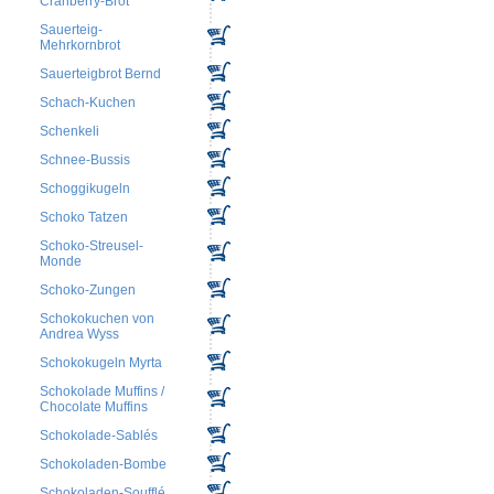
Cranberry-Brot
Sauerteig-
Mehrkornbrot
Sauerteigbrot Bernd
Schach-Kuchen
Schenkeli
Schnee-Bussis
Schoggikugeln
Schoko Tatzen
Schoko-Streusel-
Monde
Schoko-Zungen
Schokokuchen von
Andrea Wyss
Schokokugeln Myrta
Schokolade Muffins /
Chocolate Muffins
Schokolade-Sablés
Schokoladen-Bombe
Schokoladen-Soufflé