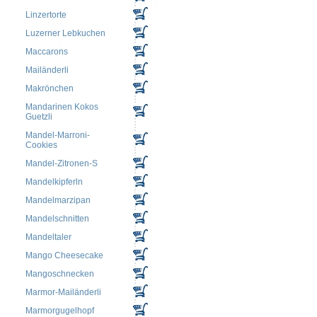
Linzertorte
Luzerner Lebkuchen
Maccarons
Mailänderli
Makrönchen
Mandarinen Kokos
Guetzli
Mandel-Marroni-
Cookies
Mandel-Zitronen-S
Mandelkipferln
Mandelmarzipan
Mandelschnitten
Mandeltaler
Mango Cheesecake
Mangoschnecken
Marmor-Mailänderli
Marmorgugelhopf